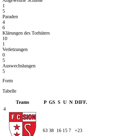
Abgewehrte Schüsse
1
5
Paraden
4
6
Klärungen des Torhüters
10
1
Verletzungen
0
5
Auswechslungen
5
Form
Tabelle
Teams
P
GS
S
U
N
DIFF.
4
63
38
16
15
7
+23