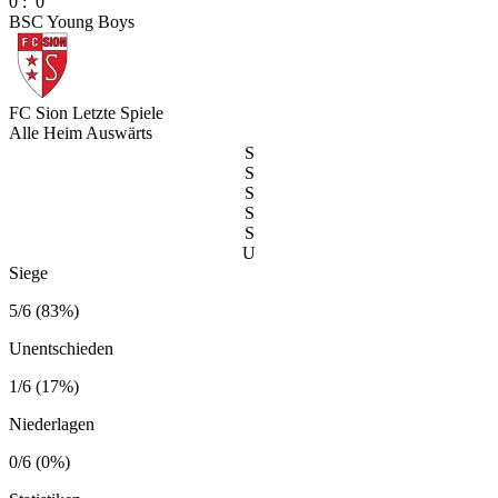
0
:
0
BSC Young Boys
FC Sion
Letzte Spiele
Alle
Heim
Auswärts
S
S
S
S
S
U
Siege
5/6 (83%)
Unentschieden
1/6 (17%)
Niederlagen
0/6 (0%)