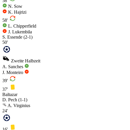
58'
N. Sow
K. Hajrizi
58'
L. Chipperfield
J. Lukembila
S. Essende
(2-1)
50'
Zweite Halbzeit
A. Sanches
J. Monteiro
39'
37'
Baltazar
D. Pech
(1-1)
A. Virginius
24'
16'