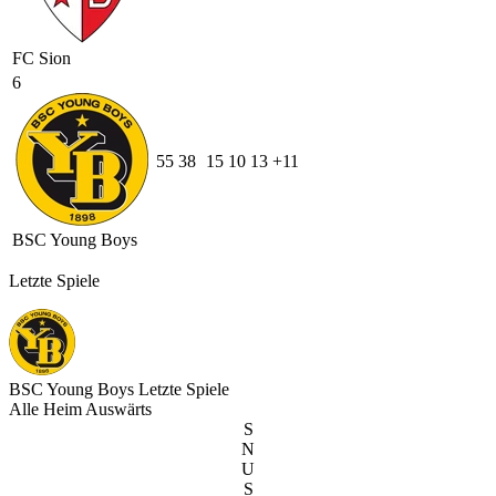
FC Sion
6
55
38
15
10
13
+11
BSC Young Boys
Letzte Spiele
BSC Young Boys
Letzte Spiele
Alle
Heim
Auswärts
S
N
U
S