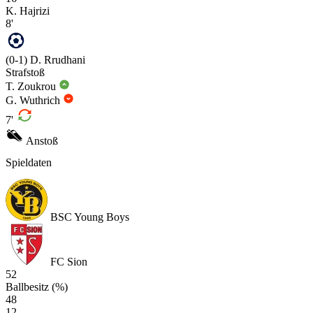
K. Hajrizi
8'
(0-1)
D. Rrudhani
Strafstoß
T. Zoukrou
G. Wuthrich
7'
Anstoß
Spieldaten
BSC Young Boys
FC Sion
52
Ballbesitz (%)
48
12