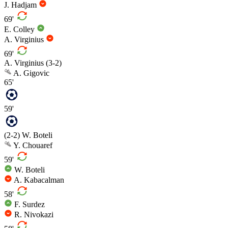
J. Hadjam
69'
E. Colley
A. Virginius
69'
A. Virginius
(3-2)
A. Gigovic
65'
59'
(2-2)
W. Boteli
Y. Chouaref
59'
W. Boteli
A. Kabacalman
58'
F. Surdez
R. Nivokazi