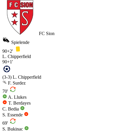
FC Sion
Spielende
90+2'
L. Chipperfield
90+1'
(3-3)
L. Chipperfield
F. Surdez
70'
A. Llukes
T. Berdayes
C. Bedia
S. Essende
69'
S. Bukinac