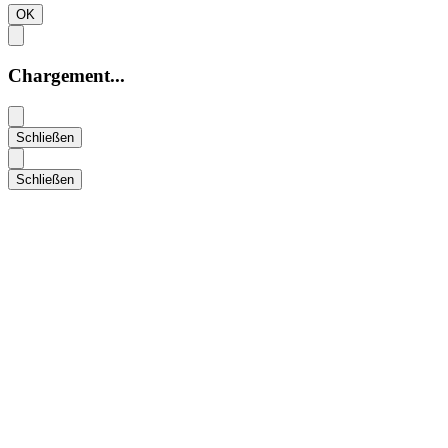
OK
Chargement...
Schließen
Schließen