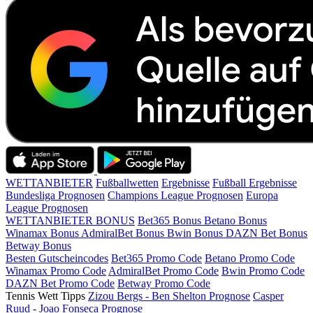
WETTANBIETER
Fußballwetten
Ergebnisse
Fußball Ergebnisse
Bundesliga Prognosen
Champions League Prognosen
Europa
League Prognosen
WETTANBIETER BONUS
Bet365 Bonus
Betano Bonus
Winamax Bonus
AdmiralBet Bonus
Bwin Bonus
DAZN Bet Bonus
Betway Bonus
Besten Gutscheincodes
Bet365 Promo Code
Betano Promo Code
Winamax Promo Code
AdmiralBet Promo Code
Bwin Promo Code
DAZN Bet Promo Code
Betway Promo Code
Tennis Wett Tipps
Zizou Bergs - Ben Shelton Prognose
Casper
Ruud - Joao Fonseca Prognose