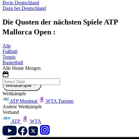
Bwin Deutschland
Dazn bet Deutschland
Die Quoten der nächsten Spiele ATP
Mallorca Open :
Alle
Fußball
Tennis
Basketball
Alle
Heute
Morgen
Wettkämpfe
Wettkämpfe
ATP Montreal
WTA Toronto
Andere Wettkämpfe
Verband
ATP
WTA