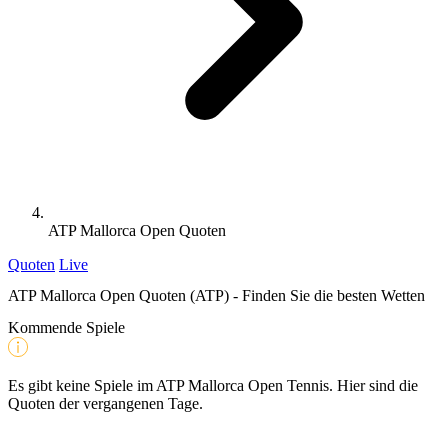
ATP Mallorca Open Quoten
Quoten
Live
ATP Mallorca Open Quoten (ATP) - Finden Sie die besten Wetten
Kommende Spiele
Es gibt keine Spiele im ATP Mallorca Open Tennis. Hier sind die
Quoten der vergangenen Tage.