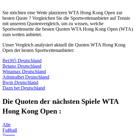
Sie möchten eine Wette platzieren WTA Hong Kong Open zur
besten Quote ? Vergleichen Sie die Sportwettenanbieter auf Tennis
mit unserem Quotenvergleich, um zu wissen, welche
Sportwettenseite die besten Quoten WTA Hong Kong Open (WTA)
zum wetten anbietet.
Unser Vergleich analysiert aktuell die Quoten WTA Hong Kong
Open der besten Sportwettenanbieter:
Bet365 Deutschland
Betano Deutschland
Winamax Deutschland
Admiralbet Deutschland
Bwin Deutschland
Dazn bet Deutschland
Die Quoten der nächsten Spiele WTA
Hong Kong Open :
Alle
Fußball
Tennis