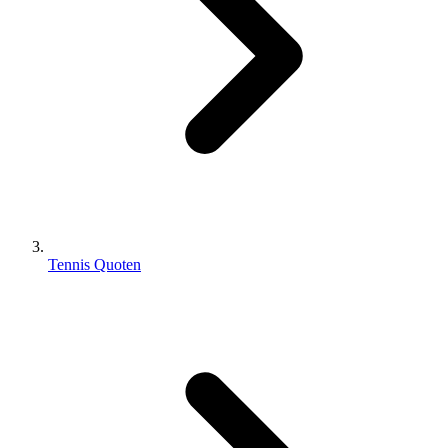
Tennis Quoten