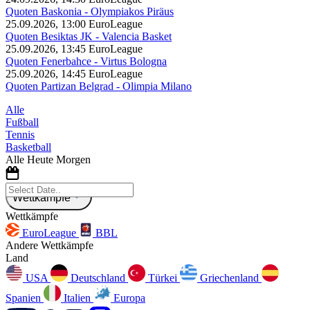
Quoten Baskonia - Olympiakos Piräus
25.09.2026, 13:00
EuroLeague
Quoten Besiktas JK - Valencia Basket
25.09.2026, 13:45
EuroLeague
Quoten Fenerbahce - Virtus Bologna
25.09.2026, 14:45
EuroLeague
Quoten Partizan Belgrad - Olimpia Milano
Alle
Fußball
Tennis
Basketball
Alle
Heute
Morgen
Wettkämpfe
Wettkämpfe
EuroLeague
BBL
Andere Wettkämpfe
Land
USA
Deutschland
Türkei
Griechenland
Spanien
Italien
Europa