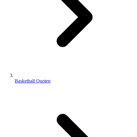
Basketball Quoten