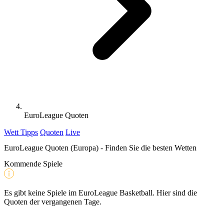
EuroLeague Quoten
Wett Tipps
Quoten
Live
EuroLeague Quoten (Europa) - Finden Sie die besten Wetten
Kommende Spiele
Es gibt keine Spiele im EuroLeague Basketball. Hier sind die
Quoten der vergangenen Tage.