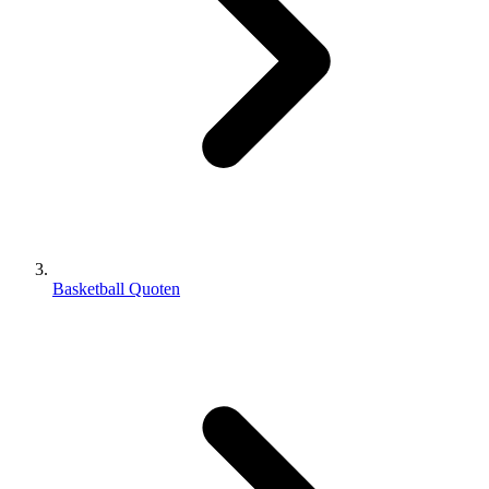
Basketball Quoten