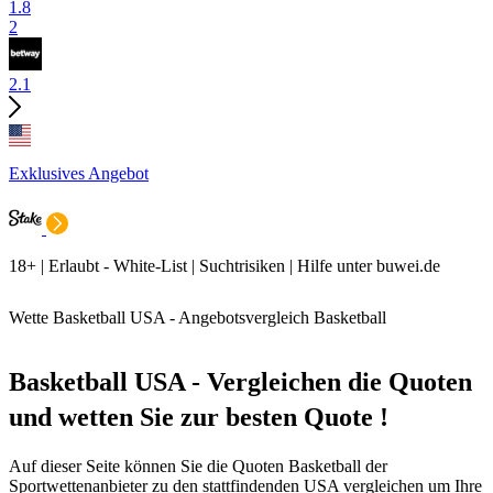
1.8
2
2.1
Exklusives Angebot
18+ | Erlaubt - White-List | Suchtrisiken | Hilfe unter buwei.de
Wette Basketball USA - Angebotsvergleich Basketball
Basketball USA - Vergleichen die Quoten
und wetten Sie zur besten Quote !
Auf dieser Seite können Sie die Quoten Basketball der
Sportwettenanbieter zu den stattfindenden USA vergleichen um Ihre