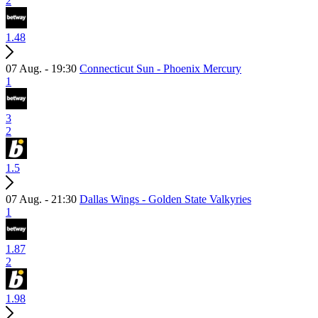
2
1.48
07 Aug. - 19:30
Connecticut Sun - Phoenix Mercury
1
3
2
1.5
07 Aug. - 21:30
Dallas Wings - Golden State Valkyries
1
1.87
2
1.98