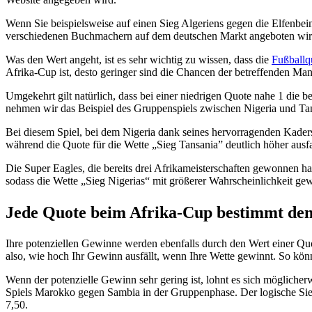
Wenn Sie beispielsweise auf einen Sieg Algeriens gegen die Elfenbei
verschiedenen Buchmachern auf dem deutschen Markt angeboten wir
Was den Wert angeht, ist es sehr wichtig zu wissen, dass die
Fußballq
Afrika-Cup ist, desto geringer sind die Chancen der betreffenden Man
Umgekehrt gilt natürlich, dass bei einer niedrigen Quote nahe 1 die
nehmen wir das Beispiel des Gruppenspiels zwischen Nigeria und Tans
Bei diesem Spiel, bei dem Nigeria dank seines hervorragenden Kaders al
während die Quote für die Wette „Sieg Tansania” deutlich höher ausfal
Die Super Eagles, die bereits drei Afrikameisterschaften gewonnen hab
sodass die Wette „Sieg Nigerias“ mit größerer Wahrscheinlichkeit g
Jede Quote beim Afrika-Cup bestimmt den
Ihre potenziellen Gewinne werden ebenfalls durch den Wert einer Quo
also, wie hoch Ihr Gewinn ausfällt, wenn Ihre Wette gewinnt. So könne
Wenn der potenzielle Gewinn sehr gering ist, lohnt es sich möglicherw
Spiels Marokko gegen Sambia in der Gruppenphase. Der logische Sieg
7,50.