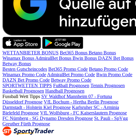
WETTANBIETER BONUS
Bet365 Bonus
Betano Bonus
Winamax Bonus
AdmiralBet Bonus
Bwin Bonus
DAZN Bet Bonus
Betway Bonus
Besten Gutscheincodes
Bet365 Promo Code
Betano Promo Code
Winamax Promo Code
AdmiralBet Promo Code
Bwin Promo Code
DAZN Bet Promo Code
Betway Promo Code
SPORTWETTEN TIPPS
Fußball Prognosen
Tennis Prognosen
Basketball Prognosen
Handball Prognosen
Fussball Wett Tipps
SV Waldhof Mannheim 07 - Fortuna
Düsseldorf Prognose
VfL Bochum - Hertha Berlin Prognose
Darmstadt - Holstein Kiel Prognose
Karlsruher SC - Arminia
Bielefeld Prognose
VfL Wolfsburg - FC Kaiserslautern Prognose
FC Nürnberg - SG Dynamo Dresden Prognose
St. Pauli - SpVgg
Greuther Fürth Prognose