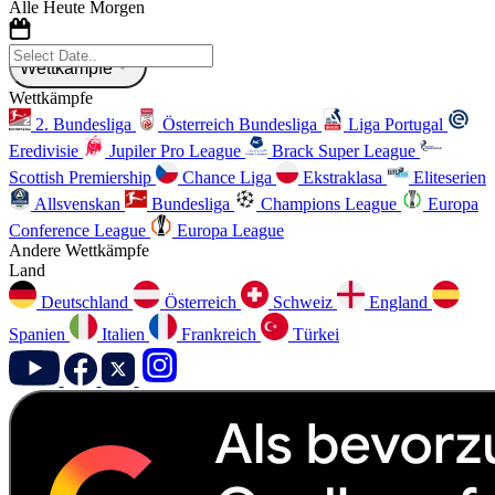
Alle
Heute
Morgen
Wettkämpfe
Wettkämpfe
2. Bundesliga
Österreich Bundesliga
Liga Portugal
Eredivisie
Jupiler Pro League
Brack Super League
Scottish Premiership
Chance Liga
Ekstraklasa
Eliteserien
Allsvenskan
Bundesliga
Champions League
Europa
Conference League
Europa League
Andere Wettkämpfe
Land
Deutschland
Österreich
Schweiz
England
Spanien
Italien
Frankreich
Türkei