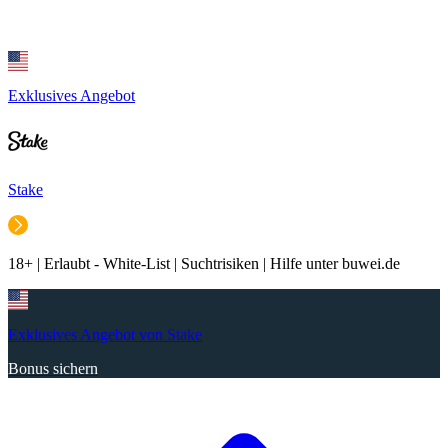
Exklusives Angebot
Stake
18+ | Erlaubt - White-List | Suchtrisiken | Hilfe unter buwei.de
Exklusives Angebot von Stake
Bonus sichern