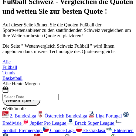
Fußball Schweiz - Vergleichen die Quoten
und wetten Sie zur besten Quote !
Auf dieser Seite können Sie die Quoten Fußball der
Sportwettenanbieter zu den stattfindenden Schweiz vergleichen um
Ihre Wette zur besten Quote zu platzieren!
Die Seite " Wettenvergleich Schweiz Fußball " wird Ihnen
angeboten dank unserer Technologie des Quotenvergleichs.
Alle
Fußball
Tennis
Basketball
Alle
Heute
Morgen
Wettkämpfe
Wettkämpfe
2. Bundesliga
Österreich Bundesliga
Liga Portugal
Eredivisie
Jupiler Pro League
Brack Super League
Scottish Premiership
Chance Liga
Ekstraklasa
Eliteserien