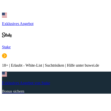
Exklusives Angebot
Stake
18+ | Erlaubt - White-List | Suchtrisiken | Hilfe unter buwei.de
Exklusives Angebot von Stake
Bonus sichern