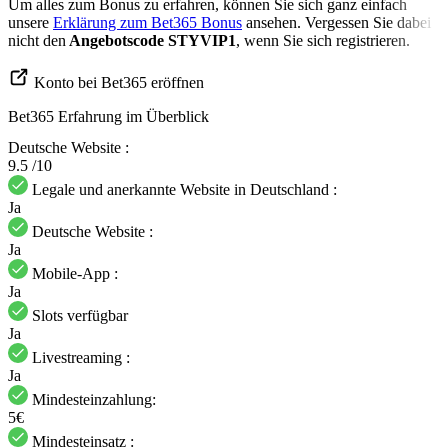
Um alles zum Bonus zu erfahren, können Sie sich ganz einfach
unsere
Erklärung zum Bet365 Bonus
ansehen. Vergessen Sie dabei
nicht den
Angebotscode STYVIP1
, wenn Sie sich registrieren.
Konto bei Bet365 eröffnen
Bet365 Erfahrung im Überblick
Deutsche Website :
9.5
/10
Legale und anerkannte Website in Deutschland :
Ja
Deutsche Website :
Ja
Mobile-App :
Ja
Slots verfügbar
Ja
Livestreaming :
Ja
Mindesteinzahlung:
5€
Mindesteinsatz :