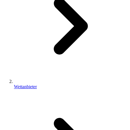
Wettanbieter