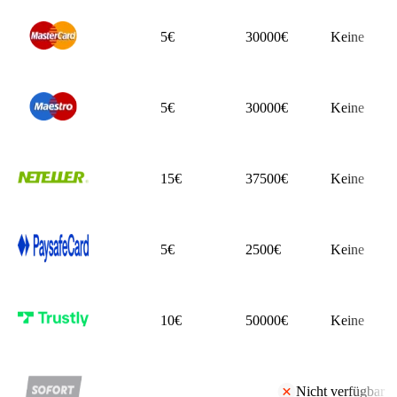
5€
30000€
Keine
5€
30000€
Keine
15€
37500€
Keine
5€
2500€
Keine
10€
50000€
Keine
Nicht verfügbar