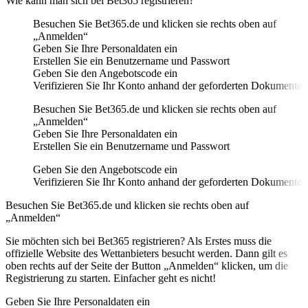
Wie kann man sich bei Bet365 registrieren?
Besuchen Sie Bet365.de und klicken sie rechts oben auf
„Anmelden“
Geben Sie Ihre Personaldaten ein
Erstellen Sie ein Benutzername und Passwort
Geben Sie den Angebotscode ein
Verifizieren Sie Ihr Konto anhand der geforderten Dokumente
Besuchen Sie Bet365.de und klicken sie rechts oben auf
„Anmelden“
Geben Sie Ihre Personaldaten ein
Erstellen Sie ein Benutzername und Passwort
Geben Sie den Angebotscode ein
Verifizieren Sie Ihr Konto anhand der geforderten Dokumente
Besuchen Sie Bet365.de und klicken sie rechts oben auf
„Anmelden“
Sie möchten sich bei Bet365 registrieren? Als Erstes muss die
offizielle Website des Wettanbieters besucht werden. Dann gilt es
oben rechts auf der Seite der Button „Anmelden“ klicken, um die
Registrierung zu starten. Einfacher geht es nicht!
Geben Sie Ihre Personaldaten ein