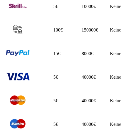
5€
10000€
Keine
100€
150000€
Keine
15€
8000€
Keine
5€
40000€
Keine
5€
40000€
Keine
5€
40000€
Keine