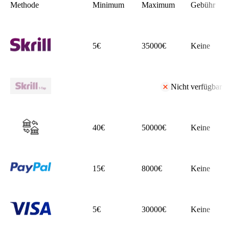
Methode
Minimum
Maximum
Gebühr
5€
35000€
Keine
Nicht verfügbar
40€
50000€
Keine
15€
8000€
Keine
5€
30000€
Keine