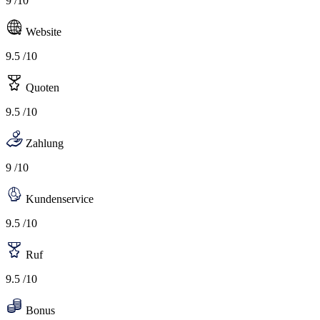
9
/10
Website
9.5
/10
Quoten
9.5
/10
Zahlung
9
/10
Kundenservice
9.5
/10
Ruf
9.5
/10
Bonus