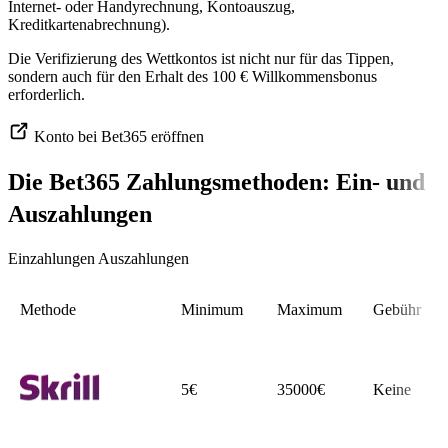
Internet- oder Handyrechnung, Kontoauszug,
Kreditkartenabrechnung).
Die Verifizierung des Wettkontos ist nicht nur für das Tippen,
sondern auch für den Erhalt des 100 € Willkommensbonus
erforderlich.
Konto bei Bet365 eröffnen
Die Bet365 Zahlungsmethoden: Ein- und
Auszahlungen
Einzahlungen
Auszahlungen
Methode
Minimum
Maximum
Gebühr
5€
35000€
Keine