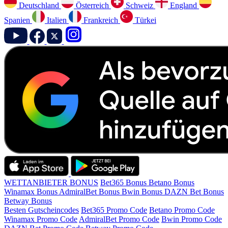
Deutschland
Österreich
Schweiz
England
Spanien
Italien
Frankreich
Türkei
WETTANBIETER BONUS
Bet365 Bonus
Betano Bonus
Winamax Bonus
AdmiralBet Bonus
Bwin Bonus
DAZN Bet Bonus
Betway Bonus
Besten Gutscheincodes
Bet365 Promo Code
Betano Promo Code
Winamax Promo Code
AdmiralBet Promo Code
Bwin Promo Code