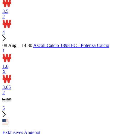
3.5
2
4
08 Aug. - 14:30
Ascoli Calcio 1898 FC - Potenza Calcio
1
1.6
X
3.65
2
5
Exklusives Angebot