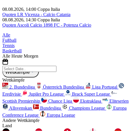
08.08.2026, 14:00
Coppa Italia
Quoten LR Vicenza - Calcio Catania
08.08.2026, 14:30
Coppa Italia
Quoten Ascoli Calcio 1898 FC - Potenza Calcio
Alle
Fußball
Tennis
Basketball
Alle
Heute
Morgen
Wettkämpfe
Wettkämpfe
2. Bundesliga
Österreich Bundesliga
Liga Portugal
Eredivisie
Jupiler Pro League
Brack Super League
Scottish Premiership
Chance Liga
Ekstraklasa
Eliteserien
Allsvenskan
Bundesliga
Champions League
Europa
Conference League
Europa League
Andere Wettkämpfe
Land