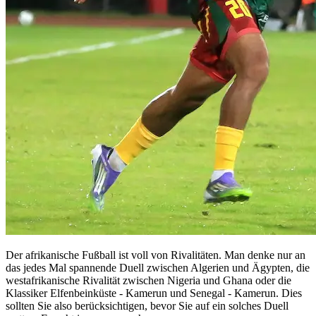
Der afrikanische Fußball ist voll von Rivalitäten. Man denke nur an
das jedes Mal spannende Duell zwischen Algerien und Ägypten, die
westafrikanische Rivalität zwischen Nigeria und Ghana oder die
Klassiker Elfenbeinküste - Kamerun und Senegal - Kamerun. Dies
sollten Sie also berücksichtigen, bevor Sie auf ein solches Duell