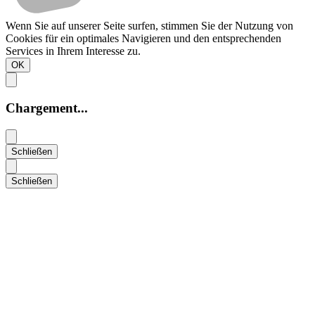
Wenn Sie auf unserer Seite surfen, stimmen Sie der Nutzung von
Cookies für ein optimales Navigieren und den entsprechenden
Services in Ihrem Interesse zu.
OK
Chargement...
Schließen
Schließen