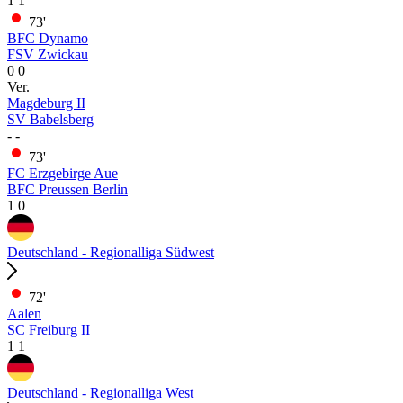
1
1
73'
BFC Dynamo
FSV Zwickau
0
0
Ver.
Magdeburg II
SV Babelsberg
-
-
73'
FC Erzgebirge Aue
BFC Preussen Berlin
1
0
Deutschland - Regionalliga Südwest
72'
Aalen
SC Freiburg II
1
1
Deutschland - Regionalliga West