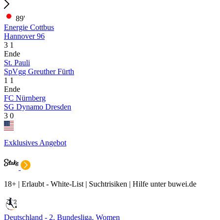
89'
Energie Cottbus
Hannover 96
3
1
Ende
St. Pauli
SpVgg Greuther Fürth
1
1
Ende
FC Nürnberg
SG Dynamo Dresden
3
0
Exklusives Angebot
18+ | Erlaubt - White-List | Suchtrisiken | Hilfe unter buwei.de
Deutschland - 2. Bundesliga, Women