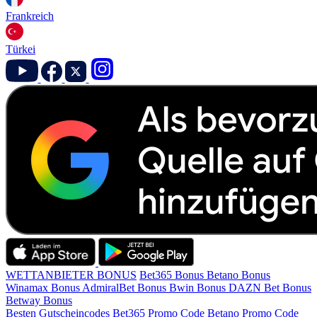
Frankreich
Türkei
WETTANBIETER BONUS
Bet365 Bonus
Betano Bonus
Winamax Bonus
AdmiralBet Bonus
Bwin Bonus
DAZN Bet Bonus
Betway Bonus
Besten Gutscheincodes
Bet365 Promo Code
Betano Promo Code