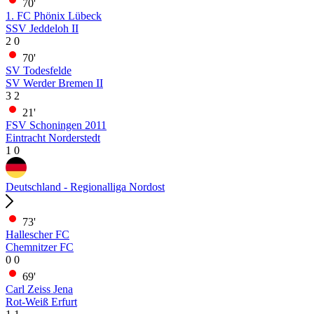
70'
1. FC Phönix Lübeck
SSV Jeddeloh II
2
0
70'
SV Todesfelde
SV Werder Bremen II
3
2
21'
FSV Schoningen 2011
Eintracht Norderstedt
1
0
Deutschland - Regionalliga Nordost
73'
Hallescher FC
Chemnitzer FC
0
0
69'
Carl Zeiss Jena
Rot-Weiß Erfurt