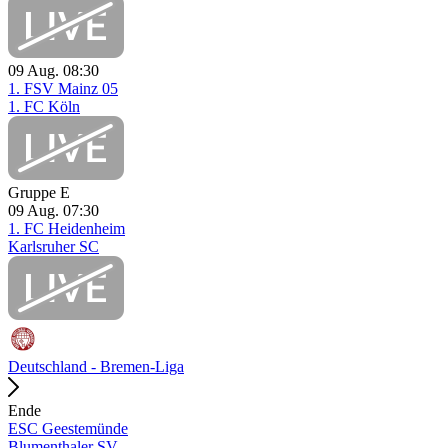
09 Aug.
08:30
1. FSV Mainz 05
1. FC Köln
Gruppe E
09 Aug.
07:30
1. FC Heidenheim
Karlsruher SC
Deutschland - Bremen-Liga
Ende
ESC Geestemünde
Blumenthaler SV