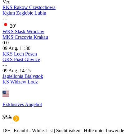
Ver.
RKS Rakow Czestochowa
Kghm Zaglebie Lubin
-
-
20'
WKS Slask Wroclaw
MKS Cracovia Krakau
0
0
09 Aug.
11:30
KKS Lech Posen
GKS Piast Gliwice
-
-
09 Aug.
14:15
Jagiellonia Bialystok
KS Widzew Lodz
-
-
Exklusives Angebot
18+ | Erlaubt - White-List | Suchtrisiken | Hilfe unter buwei.de