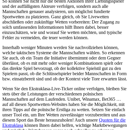
So können Sie nicht nur die besten Aktionen Ihrer Lieblingsspieler
und der auffälligsten Akteure verfolgen, sondern auch alle
Mannschaften genauer analysieren, um möglichst fundierte
Sportwetten zu platzieren. Ganz gleich, ob Sie Livewetten
abschließen oder zukünftige Wetten vorbereiten: Der Zugang zu
solch umfassenden Informationen hilft Ihnen dabei, besser
einzuschätzen, wie und worauf Sie wetten möchten, und typische
Fehler zu vermeiden, die teuer werden können.
Innerhalb weniger Minuten werden Sie nachvollziehen können,
welche taktischen Systeme die Mannschaften wählen. So erkennen
Sie auch, ob ein Team die Initiative übernimmt oder dem Gegner
überlässt, ob es mit mehr oder weniger Kombinationen spielt oder
das direkte Spiel bevorzugt, ob der kollektive Spielstil gut zu den
Spielern passt, ob die Schlüsselspieler beider Mannschaften in Form
bzw. einsatzbereit sind und ob der Kontext viele Tore erwarten lässt.
Wenn Sie den Ekstraklasa-Live-Ticker online verfolgen, bleiben Sie
stets über die Leistungen der verschiedenen polnischen
Mannschaften auf dem Laufenden. Unibet, Winamax, Bet365 …
auf all diesen Sportwetten-Websites haben Sie die Möglichkeit, mit
ihren Tipps auf die polnische Erstliga zu wetten. Setzen Sie einfach
unser Tool ein, um Ihre Wetten zuverlässiger vorzubereiten und aus
diesem Sport das Beste herauszuholen! Auch unsere
Quoten für die
Ekstraklasa
können Ihnen dabei helfen, wichtige Marktbewegungen