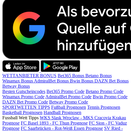
WETTANBIETER BONUS
Bet365 Bonus
Betano Bonus
Winamax Bonus
AdmiralBet Bonus
Bwin Bonus
DAZN Bet Bonus
Betway Bonus
Besten Gutscheincodes
Bet365 Promo Code
Betano Promo Code
Winamax Promo Code
AdmiralBet Promo Code
Bwin Promo Code
DAZN Bet Promo Code
Betway Promo Code
SPORTWETTEN TIPPS
Fußball Prognosen
Tennis Prognosen
Basketball Prognosen
Handball Prognosen
Fussball Wett Tipps
WKS Slask Wroclaw - MKS Cracovia Krakau
Prognose
FC Basel 1893 - FC Thun Prognose
FC Sion - FC Vaduz
Prognose
FC Saarbrücken - Rot-Weiß Essen Prognose
SV Ried -