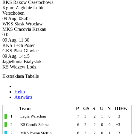
RKS Rakow Czestochowa
Kghm Zaglebie Lubin
Verschoben
09 Aug.
08:45
WKS Slask Wroclaw
MKS Cracovia Krakau
0
0
09 Aug.
11:30
KKS Lech Posen
GKS Piast Gliwice
09 Aug.
14:15
Jagiellonia Bialystok
KS Widzew Lodz
Ekstraklasa Tabelle
Allgemein
Heim
Auswärts
Team
P
GS
S
U
N
DIFF.
1
Legia Warschau
7
3
2
1
0
+3
2
KS Gornik Zabrze
6
2
2
0
0
+3
2
MKS Pogon Stettin
6
3
2
0
1
+3