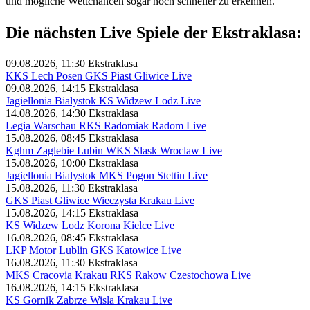
und mögliche Wettchancen sogar noch schneller zu erkennen.
Die nächsten Live Spiele der Ekstraklasa:
09.08.2026, 11:30
Ekstraklasa
KKS Lech Posen GKS Piast Gliwice Live
09.08.2026, 14:15
Ekstraklasa
Jagiellonia Bialystok KS Widzew Lodz Live
14.08.2026, 14:30
Ekstraklasa
Legia Warschau RKS Radomiak Radom Live
15.08.2026, 08:45
Ekstraklasa
Kghm Zaglebie Lubin WKS Slask Wroclaw Live
15.08.2026, 10:00
Ekstraklasa
Jagiellonia Bialystok MKS Pogon Stettin Live
15.08.2026, 11:30
Ekstraklasa
GKS Piast Gliwice Wieczysta Krakau Live
15.08.2026, 14:15
Ekstraklasa
KS Widzew Lodz Korona Kielce Live
16.08.2026, 08:45
Ekstraklasa
LKP Motor Lublin GKS Katowice Live
16.08.2026, 11:30
Ekstraklasa
MKS Cracovia Krakau RKS Rakow Czestochowa Live
16.08.2026, 14:15
Ekstraklasa
KS Gornik Zabrze Wisla Krakau Live