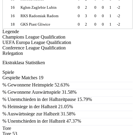
16
Kghm Zaglebie Lubin
0
2
0
0
1
-2
16
RKS Radomiak Radom
0
3
0
0
1
-2
18
GKS Piast Gliwice
0
2
0
0
1
-2
Legende
Champions League Qualification
UEFA Europa League Qualification
Conference League Qualification
Relegation
Ekstraklasa Statistiken
Spiele
Gespielte Matches
19
% Gewonnene Heimspiele
52.63%
% Gewonnene Auswärtsspiele
31.58%
% Unentschieden in der Halbzeitpause
15.79%
% Heimsiege in der Halbzeit
21.05%
% Auswärtssiege zur Halbzeit
31.58%
% Unentschieden in der Halbzeit
47.37%
Tore
Tore
53