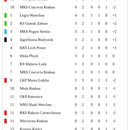
18
MKS Cracovia Krakau
0
2
0
0
1
-2
1
Legia Warschau
4
3
1
1
0
+1
2
KS Gornik Zabrze
3
2
1
0
0
+2
3
MKS Pogon Stettin
3
3
1
0
0
+2
4
Jagiellonia Bialystok
3
2
1
0
0
+1
4
KKS Lech Posen
3
2
1
0
0
+1
6
Wisla Plock
3
3
1
0
1
0
7
KS Widzew Lodz
1
2
0
1
0
0
7
MKS Cracovia Krakau
1
2
0
1
0
0
9
LKP Motor Lublin
1
3
0
1
1
-2
10
Wisla Krakau
0
3
0
0
1
-1
11
GKS Katowice
0
2
0
0
1
-1
11
WKS Slask Wroclaw
0
2
0
0
1
-1
11
RKS Rakow Czestochowa
0
2
0
0
1
-1
11
Wieczysta Krakau
0
2
0
0
1
-1
15
Korona Kielce
0
2
0
0
1
-1