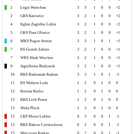
2
Legia Warschau
3
3
1
0
0
+2
2
GKS Katowice
3
2
1
0
0
+2
4
Kghm Zaglebie Lubin
3
2
1
0
0
+2
5
GKS Piast Gliwice
3
2
1
0
0
+1
6
MKS Pogon Stettin
3
3
1
0
1
+1
7
KS Gornik Zabrze
3
2
1
0
0
+1
7
WKS Slask Wroclaw
3
2
1
0
0
+1
9
Jagiellonia Bialystok
3
2
1
0
0
+1
10
RKS Radomiak Radom
3
3
1
0
1
-1
11
KS Widzew Lodz
1
2
0
1
0
0
12
Korona Kielce
1
2
0
1
0
0
13
KKS Lech Posen
1
2
0
1
0
0
13
Wisla Plock
1
3
0
1
0
0
15
LKP Motor Lublin
0
3
0
0
1
-1
15
RKS Rakow Czestochowa
0
2
0
0
1
-1
15
Wieczysta Krakau
0
2
0
0
1
-1