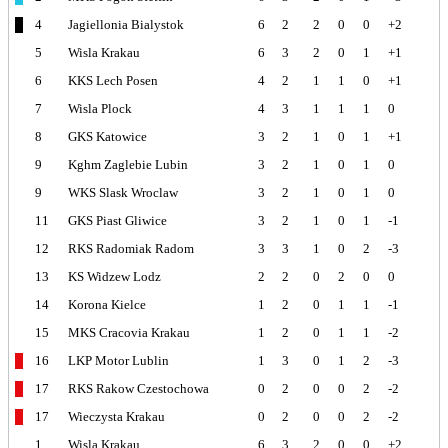
4
Jagiellonia Bialystok
6
2
2
0
0
+2
5
Wisla Krakau
6
3
2
0
1
+1
6
KKS Lech Posen
4
2
1
1
0
+1
7
Wisla Plock
4
3
1
1
1
0
8
GKS Katowice
3
2
1
0
1
+1
9
Kghm Zaglebie Lubin
3
2
1
0
1
0
9
WKS Slask Wroclaw
3
2
1
0
1
0
11
GKS Piast Gliwice
3
2
1
0
1
-1
12
RKS Radomiak Radom
3
3
1
0
2
-3
13
KS Widzew Lodz
2
2
0
2
0
0
14
Korona Kielce
1
2
0
1
1
-1
15
MKS Cracovia Krakau
1
2
0
1
1
-2
16
LKP Motor Lublin
1
3
0
1
2
-3
17
RKS Rakow Czestochowa
0
2
0
0
2
-2
17
Wieczysta Krakau
0
2
0
0
2
-2
1
Wisla Krakau
6
3
2
0
0
+2