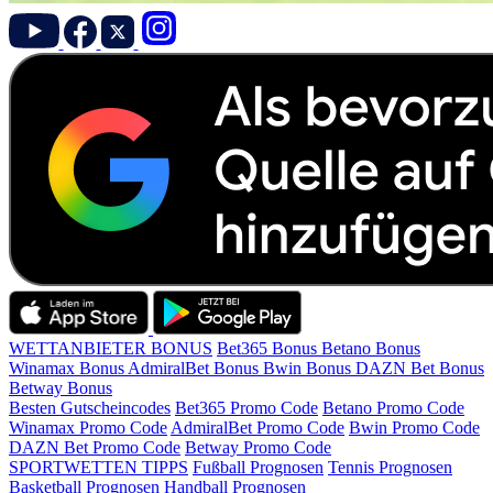
WETTANBIETER BONUS
Bet365 Bonus
Betano Bonus
Winamax Bonus
AdmiralBet Bonus
Bwin Bonus
DAZN Bet Bonus
Betway Bonus
Besten Gutscheincodes
Bet365 Promo Code
Betano Promo Code
Winamax Promo Code
AdmiralBet Promo Code
Bwin Promo Code
DAZN Bet Promo Code
Betway Promo Code
SPORTWETTEN TIPPS
Fußball Prognosen
Tennis Prognosen
Basketball Prognosen
Handball Prognosen