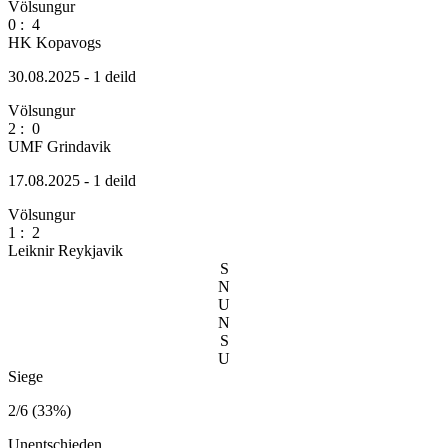
Völsungur
0
:
4
HK Kopavogs
30.08.2025 - 1 deild
Völsungur
2
:
0
UMF Grindavik
17.08.2025 - 1 deild
Völsungur
1
:
2
Leiknir Reykjavik
S
N
U
N
S
U
Siege
2/6 (33%)
Unentschieden