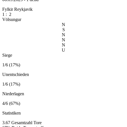
Fylkir Reykjavik
1
:
2
Völsungur
N
S
N
N
N
U
Siege
1/6 (17%)
Unentschieden
1/6 (17%)
Niederlagen
4/6 (67%)
Statistiken
3.67
Gesamtzahl Tore