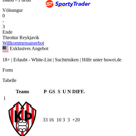
Völsungur
0
-
3
Ende
Throttur Reykjavik
Willkommensangebot
Exklusives Angebot
18+ | Erlaubt - White-List | Suchtrisiken | Hilfe unter buwei.de
Form
Tabelle
Teams
P
GS
S
U
N
DIFF.
1
33
16
10
3
3
+20