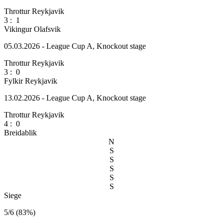
Throttur Reykjavik
3
:
1
Vikingur Olafsvik
05.03.2026 - League Cup A, Knockout stage
Throttur Reykjavik
3
:
0
Fylkir Reykjavik
13.02.2026 - League Cup A, Knockout stage
Throttur Reykjavik
4
:
0
Breidablik
N
S
S
S
S
S
Siege
5/6 (83%)