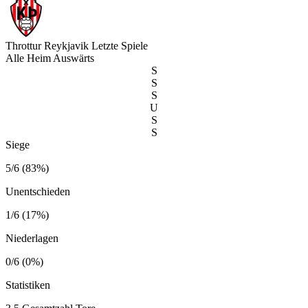
Throttur Reykjavik
Letzte Spiele
Alle
Heim
Auswärts
S
S
S
U
S
S
Siege
5/6 (83%)
Unentschieden
1/6 (17%)
Niederlagen
0/6 (0%)
Statistiken