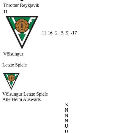
Throttur Reykjavik
11
11
16
2
5
9
-17
Völsungur
Letzte Spiele
Völsungur
Letzte Spiele
Alle
Heim
Auswärts
S
N
N
N
U
U