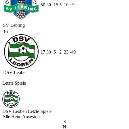
50
30
15
5
10
+9
SV Lebring
16
17
30
5
2
23
-49
DSV Leoben
Letzte Spiele
DSV Leoben
Letzte Spiele
Alle
Heim
Auswärts
S
N