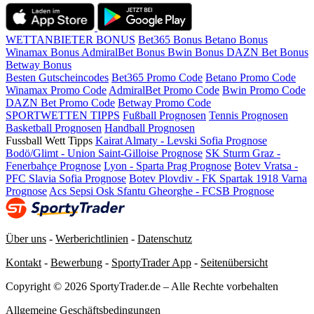
WETTANBIETER BONUS
Bet365 Bonus
Betano Bonus
Winamax Bonus
AdmiralBet Bonus
Bwin Bonus
DAZN Bet Bonus
Betway Bonus
Besten Gutscheincodes
Bet365 Promo Code
Betano Promo Code
Winamax Promo Code
AdmiralBet Promo Code
Bwin Promo Code
DAZN Bet Promo Code
Betway Promo Code
SPORTWETTEN TIPPS
Fußball Prognosen
Tennis Prognosen
Basketball Prognosen
Handball Prognosen
Fussball Wett Tipps
Kairat Almaty - Levski Sofia Prognose
Bodö/Glimt - Union Saint-Gilloise Prognose
SK Sturm Graz -
Fenerbahçe Prognose
Lyon - Sparta Prag Prognose
Botev Vratsa -
PFC Slavia Sofia Prognose
Botev Plovdiv - FK Spartak 1918 Varna
Prognose
Acs Sepsi Osk Sfantu Gheorghe - FCSB Prognose
Über uns
-
Werberichtlinien
-
Datenschutz
Kontakt
-
Bewerbung
-
SportyTrader App
-
Seitenübersicht
Copyright © 2026 SportyTrader.de – Alle Rechte vorbehalten
Allgemeine Geschäftsbedingungen