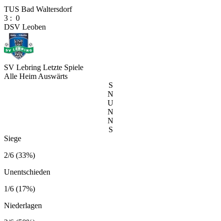
TUS Bad Waltersdorf
3
:
0
DSV Leoben
SV Lebring
Letzte Spiele
Alle
Heim
Auswärts
S
N
U
N
N
S
Siege
2/6 (33%)
Unentschieden
1/6 (17%)
Niederlagen