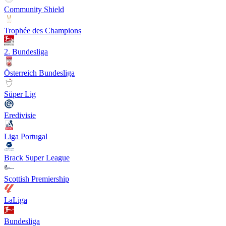
Community Shield
Trophée des Champions
2. Bundesliga
Österreich Bundesliga
Süper Lig
Eredivisie
Liga Portugal
Brack Super League
Scottish Premiership
LaLiga
Bundesliga