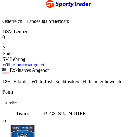
Österreich - Landesliga Steiermark
DSV Leoben
0
-
2
Ende
SV Lebring
Willkommensangebot
Exklusives Angebot
18+ | Erlaubt - White-List | Suchtrisiken | Hilfe unter buwei.de
Form
Tabelle
Teams
P
GS
S
U
N
DIFF.
6