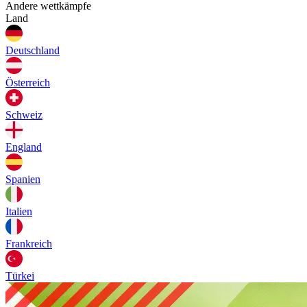
Andere wettkämpfe
Land
Deutschland
Österreich
Schweiz
England
Spanien
Italien
Frankreich
Türkei