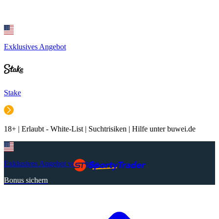
Exklusives Angebot
Stake
18+ | Erlaubt - White-List | Suchtrisiken | Hilfe unter buwei.de
Exklusives Angebot von Stake
Bonus sichern