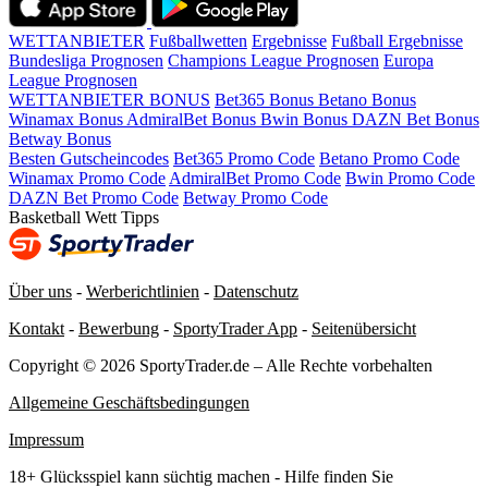
WETTANBIETER
Fußballwetten
Ergebnisse
Fußball Ergebnisse
Bundesliga Prognosen
Champions League Prognosen
Europa
League Prognosen
WETTANBIETER BONUS
Bet365 Bonus
Betano Bonus
Winamax Bonus
AdmiralBet Bonus
Bwin Bonus
DAZN Bet Bonus
Betway Bonus
Besten Gutscheincodes
Bet365 Promo Code
Betano Promo Code
Winamax Promo Code
AdmiralBet Promo Code
Bwin Promo Code
DAZN Bet Promo Code
Betway Promo Code
Basketball Wett Tipps
Über uns
-
Werberichtlinien
-
Datenschutz
Kontakt
-
Bewerbung
-
SportyTrader App
-
Seitenübersicht
Copyright © 2026 SportyTrader.de – Alle Rechte vorbehalten
Allgemeine Geschäftsbedingungen
Impressum
18+ Glücksspiel kann süchtig machen - Hilfe finden Sie