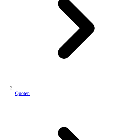
Quoten