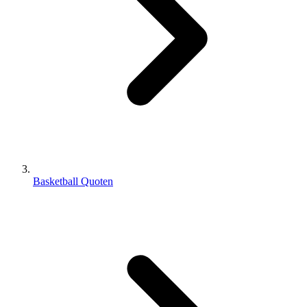
Basketball Quoten