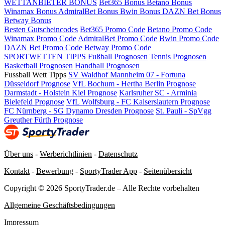
WETTANBIETER BONUS
Bet365 Bonus
Betano Bonus
Winamax Bonus
AdmiralBet Bonus
Bwin Bonus
DAZN Bet Bonus
Betway Bonus
Besten Gutscheincodes
Bet365 Promo Code
Betano Promo Code
Winamax Promo Code
AdmiralBet Promo Code
Bwin Promo Code
DAZN Bet Promo Code
Betway Promo Code
SPORTWETTEN TIPPS
Fußball Prognosen
Tennis Prognosen
Basketball Prognosen
Handball Prognosen
Fussball Wett Tipps
SV Waldhof Mannheim 07 - Fortuna
Düsseldorf Prognose
VfL Bochum - Hertha Berlin Prognose
Darmstadt - Holstein Kiel Prognose
Karlsruher SC - Arminia
Bielefeld Prognose
VfL Wolfsburg - FC Kaiserslautern Prognose
FC Nürnberg - SG Dynamo Dresden Prognose
St. Pauli - SpVgg
Greuther Fürth Prognose
Über uns
-
Werberichtlinien
-
Datenschutz
Kontakt
-
Bewerbung
-
SportyTrader App
-
Seitenübersicht
Copyright © 2026 SportyTrader.de – Alle Rechte vorbehalten
Allgemeine Geschäftsbedingungen
Impressum