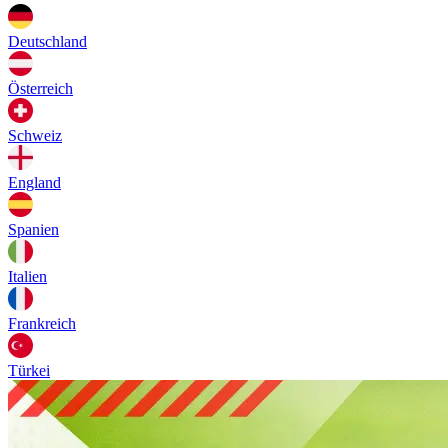
Deutschland
Österreich
Schweiz
England
Spanien
Italien
Frankreich
Türkei