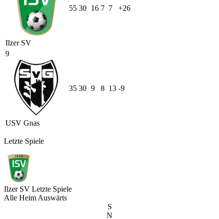
55
30
16
7
7
+26
Ilzer SV
9
35
30
9
8
13
-9
USV Gnas
Letzte Spiele
Ilzer SV
Letzte Spiele
Alle
Heim
Auswärts
S
N