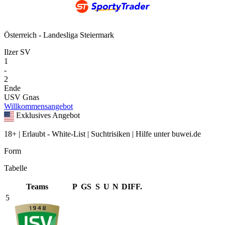
Österreich - Landesliga Steiermark
Ilzer SV
1
-
2
Ende
USV Gnas
Willkommensangebot
Exklusives Angebot
18+ | Erlaubt - White-List | Suchtrisiken | Hilfe unter buwei.de
Form
Tabelle
Teams
P
GS
S
U
N
DIFF.
5