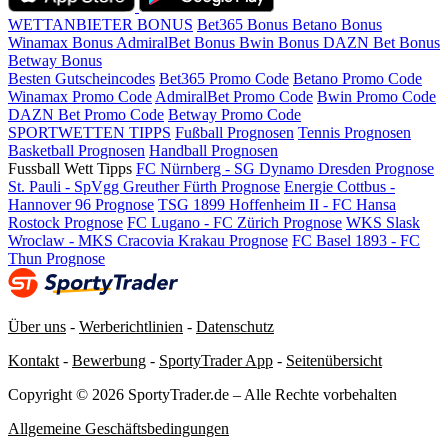
WETTANBIETER BONUS
Bet365 Bonus
Betano Bonus
Winamax Bonus
AdmiralBet Bonus
Bwin Bonus
DAZN Bet Bonus
Betway Bonus
Besten Gutscheincodes
Bet365 Promo Code
Betano Promo Code
Winamax Promo Code
AdmiralBet Promo Code
Bwin Promo Code
DAZN Bet Promo Code
Betway Promo Code
SPORTWETTEN TIPPS
Fußball Prognosen
Tennis Prognosen
Basketball Prognosen
Handball Prognosen
Fussball Wett Tipps
FC Nürnberg - SG Dynamo Dresden Prognose
St. Pauli - SpVgg Greuther Fürth Prognose
Energie Cottbus -
Hannover 96 Prognose
TSG 1899 Hoffenheim II - FC Hansa
Rostock Prognose
FC Lugano - FC Zürich Prognose
WKS Slask
Wroclaw - MKS Cracovia Krakau Prognose
FC Basel 1893 - FC
Thun Prognose
Über uns
-
Werberichtlinien
-
Datenschutz
Kontakt
-
Bewerbung
-
SportyTrader App
-
Seitenübersicht
Copyright © 2026 SportyTrader.de – Alle Rechte vorbehalten
Allgemeine Geschäftsbedingungen