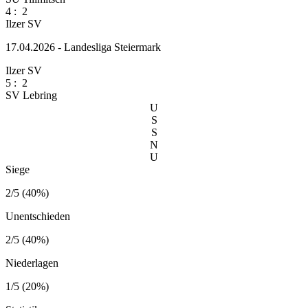
4
:
2
Ilzer SV
17.04.2026 - Landesliga Steiermark
Ilzer SV
5
:
2
SV Lebring
U
S
S
N
U
Siege
2/5 (40%)
Unentschieden
2/5 (40%)
Niederlagen
1/5 (20%)