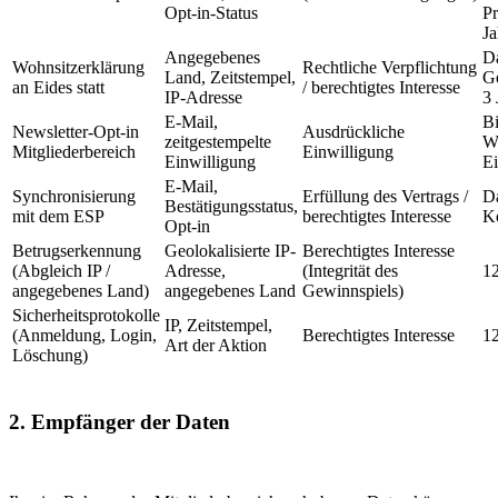
Opt-in-Status
Pr
Ja
Angegebenes
D
Wohnsitzerklärung
Rechtliche Verpflichtung
Land, Zeitstempel,
G
an Eides statt
/ berechtigtes Interesse
IP-Adresse
3 
E-Mail,
B
Newsletter-Opt-in
Ausdrückliche
zeitgestempelte
Wi
Mitgliederbereich
Einwilligung
Einwilligung
Ei
E-Mail,
Synchronisierung
Erfüllung des Vertrags /
D
Bestätigungsstatus,
mit dem ESP
berechtigtes Interesse
K
Opt-in
Betrugserkennung
Geolokalisierte IP-
Berechtigtes Interesse
(Abgleich IP /
Adresse,
(Integrität des
1
angegebenes Land)
angegebenes Land
Gewinnspiels)
Sicherheitsprotokolle
IP, Zeitstempel,
(Anmeldung, Login,
Berechtigtes Interesse
1
Art der Aktion
Löschung)
2. Empfänger der Daten