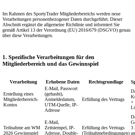
Im Rahmen des SportyTrader Mitgliederbereichs werden neue
Verarbeitungen personenbezogener Daten durchgeführt. Dieser
Abschnitt ergänzt die allgemeine Richtlinie und informiert Sie
gemäß Artikel 13 der Verordnung (EU) 2016/679 (DSGVO) genau
über diese Verarbeitungen.
1. Spezifische Verarbeitungen für den
Mitgliederbereich und das Gewinnspiel
Verarbeitung
Erhobene Daten
Rechtsgrundlage
S
E-Mail, Passwort
Da
Erstellung eines
(gehasht),
Ko
Mitgliederbereich-
Anmeldedatum,
Erfüllung des Vertrags
+ 
Kontos
UTM-Quelle, IP-
L
Adresse
D
E-Mail,
G
Teilnahme am WM
Zeitstempel, IP-
Erfüllung des Vertrags
3
2026 Gewinnspiel
Adresse, Double-
(Teilnahmebedingungen)
an