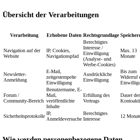
Übersicht der Verarbeitungen
Verarbeitung
Erhobene Daten
Rechtsgrundlage
Speicher
Berechtigtes
Interesse /
Navigation auf der
IP, Cookies,
Max. 13
Einwilligung
Website
Navigationspfad
Monate
(Analyse- und
Werbe-Cookies)
E-Mail,
Bis zum
Newsletter-
Ausdrückliche
zeitgestempelte
Widerruf 
Anmeldung
Einwilligung
Einwilligung
Einwillig
Benutzername, E-
Forum /
Mail,
Erfüllung des
Dauer der
Community-Bereich
veröffentlichte
Vertrags
Kontoakti
Inhalte
IP,
Berechtigtes
Sicherheitsprotokolle
12 Monat
Anmeldeversuche
Interesse
Wie werden personenbezogene Daten