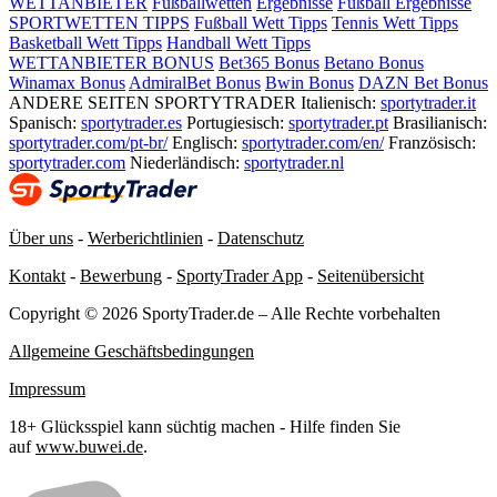
WETTANBIETER
Fußballwetten
Ergebnisse
Fußball Ergebnisse
SPORTWETTEN TIPPS
Fußball Wett Tipps
Tennis Wett Tipps
Basketball Wett Tipps
Handball Wett Tipps
WETTANBIETER BONUS
Bet365 Bonus
Betano Bonus
Winamax Bonus
AdmiralBet Bonus
Bwin Bonus
DAZN Bet Bonus
ANDERE SEITEN SPORTYTRADER
Italienisch:
sportytrader.it
Spanisch:
sportytrader.es
Portugiesisch:
sportytrader.pt
Brasilianisch:
sportytrader.com/pt-br/
Englisch:
sportytrader.com/en/
Französisch:
sportytrader.com
Niederländisch:
sportytrader.nl
Über uns
-
Werberichtlinien
-
Datenschutz
Kontakt
-
Bewerbung
-
SportyTrader App
-
Seitenübersicht
Copyright © 2026 SportyTrader.de – Alle Rechte vorbehalten
Allgemeine Geschäftsbedingungen
Impressum
18+ Glücksspiel kann süchtig machen - Hilfe finden Sie
auf
www.buwei.de
.