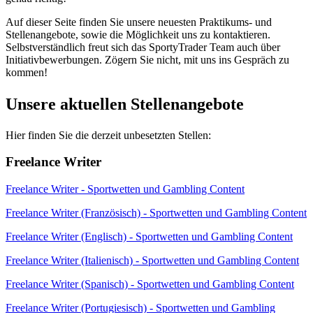
Auf dieser Seite finden Sie unsere neuesten Praktikums- und
Stellenangebote, sowie die Möglichkeit uns zu kontaktieren.
Selbstverständlich freut sich das SportyTrader Team auch über
Initiativbewerbungen. Zögern Sie nicht, mit uns ins Gespräch zu
kommen!
Unsere aktuellen Stellenangebote
Hier finden Sie die derzeit unbesetzten Stellen:
Freelance Writer
Freelance Writer - Sportwetten und Gambling Content
Freelance Writer (Französisch) - Sportwetten und Gambling Content
Freelance Writer (Englisch) - Sportwetten und Gambling Content
Freelance Writer (Italienisch) - Sportwetten und Gambling Content
Freelance Writer (Spanisch) - Sportwetten und Gambling Content
Freelance Writer (Portugiesisch) - Sportwetten und Gambling