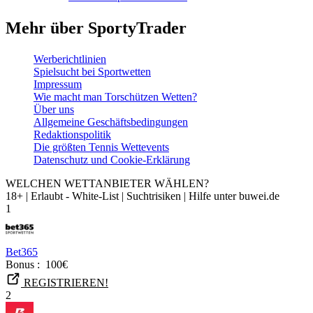
Mehr über SportyTrader
Werberichtlinien
Spielsucht bei Sportwetten
Impressum
Wie macht man Torschützen Wetten?
Über uns
Allgemeine Geschäftsbedingungen
Redaktionspolitik
Die größten Tennis Wettevents
Datenschutz und Cookie-Erklärung
WELCHEN WETTANBIETER WÄHLEN?
18+ | Erlaubt - White-List | Suchtrisiken | Hilfe unter buwei.de
1
Bet365
Bonus :
100€
REGISTRIEREN!
2