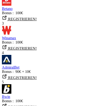
Betano
Bonus :
100€
REGISTRIEREN!
3
Winamax
Bonus :
100€
REGISTRIEREN!
4
AdmiralBet
Bonus :
90€ + 10€
REGISTRIEREN!
5
Bwin
Bonus :
100€