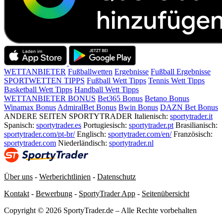
WETTANBIETER
Fußballwetten
Ergebnisse
Fußball Ergebnisse
SPORTWETTEN TIPPS
Fußball Wett Tipps
Tennis Wett Tipps
Basketball Wett Tipps
Handball Wett Tipps
WETTANBIETER BONUS
Bet365 Bonus
Betano Bonus
Winamax Bonus
AdmiralBet Bonus
Bwin Bonus
DAZN Bet Bonus
ANDERE SEITEN SPORTYTRADER
Italienisch:
sportytrader.it
Spanisch:
sportytrader.es
Portugiesisch:
sportytrader.pt
Brasilianisch:
sportytrader.com/pt-br/
Englisch:
sportytrader.com/en/
Französisch:
sportytrader.com
Niederländisch:
sportytrader.nl
Über uns
-
Werberichtlinien
-
Datenschutz
Kontakt
-
Bewerbung
-
SportyTrader App
-
Seitenübersicht
Copyright © 2026 SportyTrader.de – Alle Rechte vorbehalten