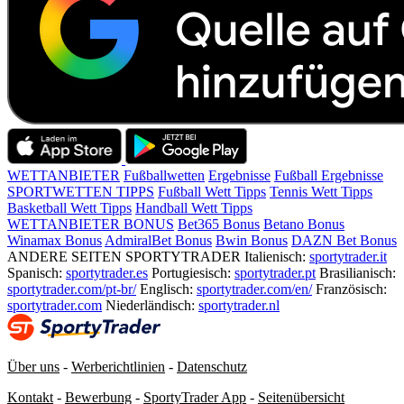
WETTANBIETER
Fußballwetten
Ergebnisse
Fußball Ergebnisse
SPORTWETTEN TIPPS
Fußball Wett Tipps
Tennis Wett Tipps
Basketball Wett Tipps
Handball Wett Tipps
WETTANBIETER BONUS
Bet365 Bonus
Betano Bonus
Winamax Bonus
AdmiralBet Bonus
Bwin Bonus
DAZN Bet Bonus
ANDERE SEITEN SPORTYTRADER
Italienisch:
sportytrader.it
Spanisch:
sportytrader.es
Portugiesisch:
sportytrader.pt
Brasilianisch:
sportytrader.com/pt-br/
Englisch:
sportytrader.com/en/
Französisch:
sportytrader.com
Niederländisch:
sportytrader.nl
Über uns
-
Werberichtlinien
-
Datenschutz
Kontakt
-
Bewerbung
-
SportyTrader App
-
Seitenübersicht