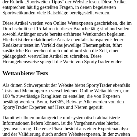
der Rubrik „Sportwetten Tipps“ der Website lesen. Diese Artikel
entsprechen häufig gestellten Fragen, in denen begeisterten
Sportwettkunden viele Ratschläge bereitgestellt werden.
Diese Artikel werden von Online Wettexperten geschrieben, die im
Durchschnitt seit 15 Jahren in dieser Branche tätig sind und sollen
sowohl Anfänger sowie bereits erfahrene Wettkunden begleiten.
Hierbei ist der redaktionelle Ansatz ebenfalls transparent: Jeder
Redakteur testet im Vorfeld das jeweilige Themengebiet, führt
zusätzliche Recherchen durch und nimmt sich die Zeit, einen
pädagogisch wertvollen Artikel zu schreiben. Diese
Herangehensweise spiegelt die Werte von SportyTrader wider.
Wettanbieter Tests
Als dritten Schwerpunkt der Website bietet SportyTrader ebenfalls
Tests und Meinungen zu verschiedenen Online Wettanbietern, um
100 % zuverlässige Ranglisten zu erstellen, die von Experten
bestätigt werden. Bwin, Bet365, Betway: Alle werden von den
SportyTrader Experten auf Herz und Nieren geprüft.
Damit wir Ihnen umfangreiche und systematisch aktualisierte
Informationen liefern können, ist die Vorgehensweise hierbei
genauso streng. Die erste Phase besteht aus einer Expertenanalyse
und der Validierung durch andere Websiteexperten. In der zweiten