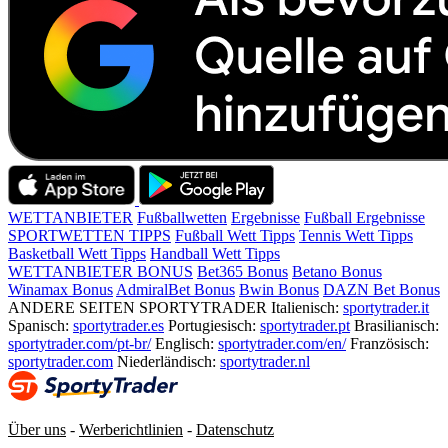
WETTANBIETER
Fußballwetten
Ergebnisse
Fußball Ergebnisse
SPORTWETTEN TIPPS
Fußball Wett Tipps
Tennis Wett Tipps
Basketball Wett Tipps
Handball Wett Tipps
WETTANBIETER BONUS
Bet365 Bonus
Betano Bonus
Winamax Bonus
AdmiralBet Bonus
Bwin Bonus
DAZN Bet Bonus
ANDERE SEITEN SPORTYTRADER
Italienisch:
sportytrader.it
Spanisch:
sportytrader.es
Portugiesisch:
sportytrader.pt
Brasilianisch:
sportytrader.com/pt-br/
Englisch:
sportytrader.com/en/
Französisch:
sportytrader.com
Niederländisch:
sportytrader.nl
Über uns
-
Werberichtlinien
-
Datenschutz