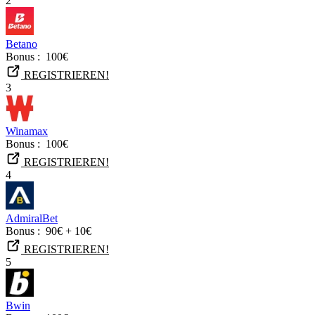
2
Betano
Bonus :
100€
REGISTRIEREN!
3
Winamax
Bonus :
100€
REGISTRIEREN!
4
AdmiralBet
Bonus :
90€ + 10€
REGISTRIEREN!
5
Bwin