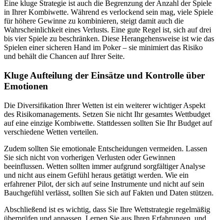
Eine kluge Strategie ist auch die Begrenzung der Anzahl der Spiele
in Ihrer Kombiwette. Während es verlockend sein mag, viele Spiele
für höhere Gewinne zu kombinieren, steigt damit auch die
Wahrscheinlichkeit eines Verlusts. Eine gute Regel ist, sich auf drei
bis vier Spiele zu beschränken. Diese Herangehensweise ist wie das
Spielen einer sicheren Hand im Poker – sie minimiert das Risiko
und behält die Chancen auf Ihrer Seite.
Kluge Aufteilung der Einsätze und Kontrolle über
Emotionen
Die Diversifikation Ihrer Wetten ist ein weiterer wichtiger Aspekt
des Risikomanagements. Setzen Sie nicht Ihr gesamtes Wettbudget
auf eine einzige Kombiwette. Stattdessen sollten Sie Ihr Budget auf
verschiedene Wetten verteilen.
Zudem sollten Sie emotionale Entscheidungen vermeiden. Lassen
Sie sich nicht von vorherigen Verlusten oder Gewinnen
beeinflussen. Wetten sollten immer aufgrund sorgfältiger Analyse
und nicht aus einem Gefühl heraus getätigt werden. Wie ein
erfahrener Pilot, der sich auf seine Instrumente und nicht auf sein
Bauchgefühl verlässt, sollten Sie sich auf Fakten und Daten stützen.
Abschließend ist es wichtig, dass Sie Ihre Wettstrategie regelmäßig
überprüfen und anpassen. Lernen Sie aus Ihren Erfahrungen, und