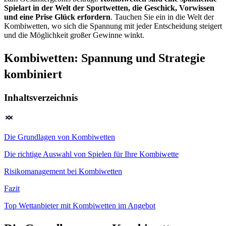
Spielart in der Welt der Sportwetten, die Geschick, Vorwissen
und eine Prise Glück erfordern
. Tauchen Sie ein in die Welt der
Kombiwetten, wo sich die Spannung mit jeder Entscheidung steigert
und die Möglichkeit großer Gewinne winkt.
Kombiwetten: Spannung und Strategie
kombiniert
Inhaltsverzeichnis
Die Grundlagen von Kombiwetten
Die richtige Auswahl von Spielen für Ihre Kombiwette
Risikomanagement bei Kombiwetten
Fazit
Top Wettanbieter mit Kombiwetten im Angebot