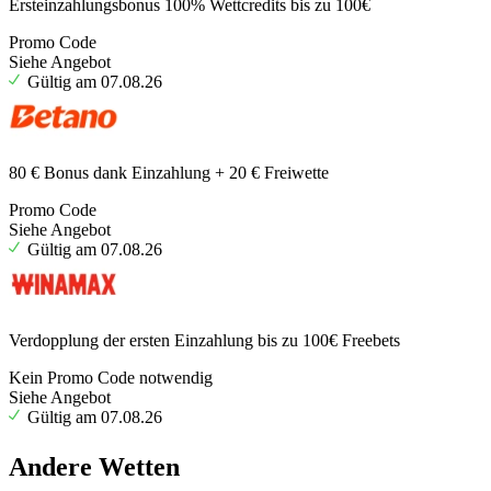
Ersteinzahlungsbonus 100% Wettcredits bis zu 100€
Promo Code
Siehe Angebot
Gültig am 07.08.26
80 € Bonus dank Einzahlung + 20 € Freiwette
Promo Code
Siehe Angebot
Gültig am 07.08.26
Verdopplung der ersten Einzahlung bis zu 100€ Freebets
Kein Promo Code notwendig
Siehe Angebot
Gültig am 07.08.26
Andere Wetten