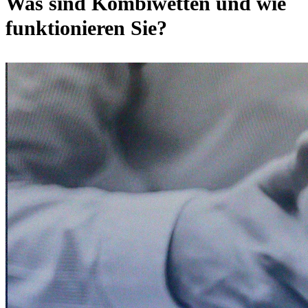
Was sind Kombiwetten und wie
funktionieren Sie?