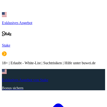
Exklusives Angebot
Stake
18+ | Erlaubt - White-List | Suchtrisiken | Hilfe unter buwei.de
Exklusives Angebot von Stake
Bonus sichern