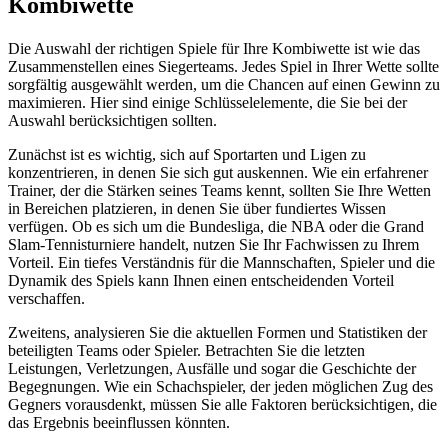
Kombiwette
Die Auswahl der richtigen Spiele für Ihre Kombiwette ist wie das
Zusammenstellen eines Siegerteams. Jedes Spiel in Ihrer Wette sollte
sorgfältig ausgewählt werden, um die Chancen auf einen Gewinn zu
maximieren. Hier sind einige Schlüsselelemente, die Sie bei der
Auswahl berücksichtigen sollten.
Zunächst ist es wichtig, sich auf Sportarten und Ligen zu
konzentrieren, in denen Sie sich gut auskennen. Wie ein erfahrener
Trainer, der die Stärken seines Teams kennt, sollten Sie Ihre Wetten
in Bereichen platzieren, in denen Sie über fundiertes Wissen
verfügen. Ob es sich um die Bundesliga, die NBA oder die Grand
Slam-Tennisturniere handelt, nutzen Sie Ihr Fachwissen zu Ihrem
Vorteil. Ein tiefes Verständnis für die Mannschaften, Spieler und die
Dynamik des Spiels kann Ihnen einen entscheidenden Vorteil
verschaffen.
Zweitens, analysieren Sie die aktuellen Formen und Statistiken der
beteiligten Teams oder Spieler. Betrachten Sie die letzten
Leistungen, Verletzungen, Ausfälle und sogar die Geschichte der
Begegnungen. Wie ein Schachspieler, der jeden möglichen Zug des
Gegners vorausdenkt, müssen Sie alle Faktoren berücksichtigen, die
das Ergebnis beeinflussen könnten.