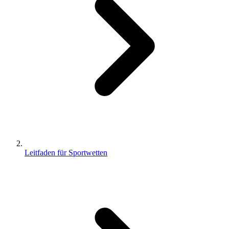
Leitfaden für Sportwetten