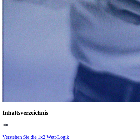
Inhaltsverzeichnis
Verstehen Sie die 1x2 Wett-Logik