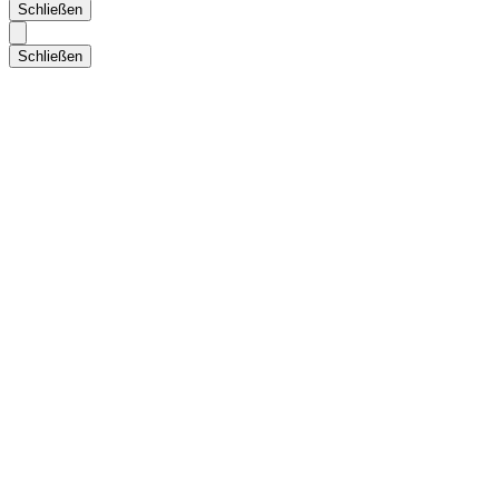
Schließen
Schließen