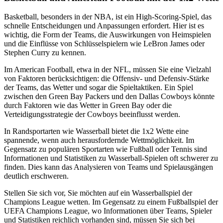
Basketball, besonders in der NBA, ist ein High-Scoring-Spiel, das
schnelle Entscheidungen und Anpassungen erfordert. Hier ist es
wichtig, die Form der Teams, die Auswirkungen von Heimspielen
und die Einflüsse von Schlüsselspielern wie LeBron James oder
Stephen Curry zu kennen.
Im American Football, etwa in der NFL, müssen Sie eine Vielzahl
von Faktoren berücksichtigen: die Offensiv- und Defensiv-Stärke
der Teams, das Wetter und sogar die Spieltaktiken. Ein Spiel
zwischen den Green Bay Packers und den Dallas Cowboys könnte
durch Faktoren wie das Wetter in Green Bay oder die
Verteidigungsstrategie der Cowboys beeinflusst werden.
In Randsportarten wie Wasserball bietet die 1x2 Wette eine
spannende, wenn auch herausfordernde Wettmöglichkeit. Im
Gegensatz zu populären Sportarten wie Fußball oder Tennis sind
Informationen und Statistiken zu Wasserball-Spielen oft schwerer zu
finden. Dies kann das Analysieren von Teams und Spielausgängen
deutlich erschweren.
Stellen Sie sich vor, Sie möchten auf ein Wasserballspiel der
Champions League wetten. Im Gegensatz zu einem Fußballspiel der
UEFA Champions League, wo Informationen über Teams, Spieler
und Statistiken reichlich vorhanden sind, müssen Sie sich bei