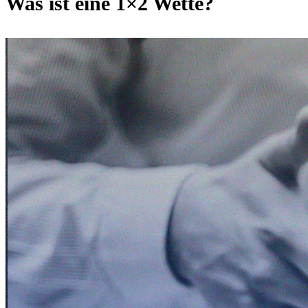
Was ist eine 1×2 Wette?