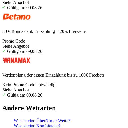
Siehe Angebot
Gültig am 09.08.26
80 € Bonus dank Einzahlung + 20 € Freiwette
Promo Code
Siehe Angebot
Gültig am 09.08.26
Verdopplung der ersten Einzahlung bis zu 100€ Freebets
Kein Promo Code notwendig
Siehe Angebot
Gültig am 09.08.26
Andere Wettarten
Was ist eine Über/Unter Wette?
Was ist eine Kombiwette?