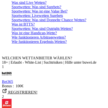
Was sind Live Wetten?
Sportwetten: Was sind Surebets?
Sportwetten: Was ist eine Value Bet?
Sportwetten: Livewetten Surebets
Sportwetten: Was sind Doppelte Chance Wetten?
Was ist BTTS?
Sportwetten: Was sind Outright-Wetten?
Was ist eine Handicap-Wette?
Wie funktionieren Arbitragewetten?
Wie funktionieren Ergebnis-Wetten?
WELCHEN WETTANBIETER WÄHLEN?
18+ | Erlaubt - White-List | Suchtrisiken | Hilfe unter buwei.de
1
Bet365
Bonus :
100€
REGISTRIEREN!
2