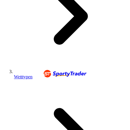
Wetttypen