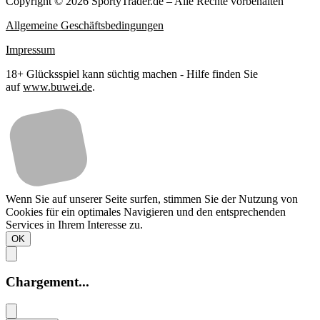
Copyright © 2026 SportyTrader.de – Alle Rechte vorbehalten
Allgemeine Geschäftsbedingungen
Impressum
18+ Glücksspiel kann süchtig machen - Hilfe finden Sie
auf
www.buwei.de
.
Wenn Sie auf unserer Seite surfen, stimmen Sie der Nutzung von
Cookies für ein optimales Navigieren und den entsprechenden
Services in Ihrem Interesse zu.
OK
Chargement...