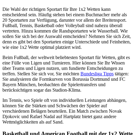
Die Wahl der richtigen Sportart für Ihre 1x2 Wetten kann
entscheidend sein. Häufig stehen bei einem Buchmacher mehr als
20 Sportarten zur Verfügung, darunter vor allem der Breitensport.
Fußball, Tennis, Basketball oder Volleyball sind nahezu überall
vertreten. Hinzu kommen die Randsportarten wie Wasserball. Wie
sollen Sie sich bei der Auswahl entscheiden? Nehmen Sie sich Zeit,
denn es gibt bei den Sportarten einige Unterschiede und Feinheiten,
wie eine 1x2 Wette optimal platziert wird.
Beim Fußball, der weltweit beliebtesten Sportart für Wetten, gibt es
eine Fülle von Ligen und Turnieren. Hier können Sie Ihr Wissen
über Teams und Ligen nutzen, um fundierte Entscheidungen zu
treffen. Stellen Sie sich vor, Sie möchten
Bundesliga Tipps
tätigen:
Sie analysieren die Formkurven von Borussia Dortmund und FC
Bayern München, beobachten die Spielertransfers und
berücksichtigen sogar das Stadion-Klima.
Im Tennis, wo Spiele oft von individuellen Leistungen abhängen,
können Sie die Stärken und Schwächen der Spieler auf
verschiedenen Belägen beurteilen. Ein Match zwischen Novak
Djokovic und Rafael Nadal auf Hartplatz bietet ganz andere
Wettmöglichkeiten als auf Sand.
Basketball und American Football mit der 1x2 Wette