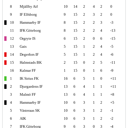
8
Mjällby Aif
10
14
2
4
2
0
9
IF Elfsborg
9
15
2
3
2
0
10
Hammarby IF
8
15
2
2
3
-3
11
IFK Göteborg
8
15
2
2
4
-13
12
Orgryte IS
6
15
2
0
6
-15
13
Gais
5
15
1
2
4
-5
14
Degerfors IF
5
15
1
2
4
-6
15
Halmstads BK
2
15
0
2
5
-11
16
Kalmar FF
1
15
0
1
6
-9
1
IK Sirius FK
16
6
5
1
0
+11
2
Djurgardens IF
13
6
4
1
1
+11
3
Malmö FF
13
6
4
1
1
+8
4
Hammarby IF
10
6
3
1
2
+5
5
Västeraas SK
10
6
3
1
2
-1
6
AIK
10
6
3
1
2
-2
7
IFK Göteborg
9
6
3
0
3
-4