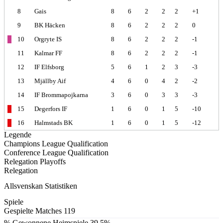
8
Gais
8
6
2
2
2
+1
9
BK Häcken
8
6
2
2
2
0
10
Orgryte IS
8
6
2
2
2
-1
11
Kalmar FF
8
6
2
2
2
-1
12
IF Elfsborg
5
6
1
2
3
-3
13
Mjällby Aif
4
6
0
4
2
-2
14
IF Brommapojkarna
3
6
0
3
3
-3
15
Degerfors IF
1
6
0
1
5
-10
16
Halmstads BK
1
6
0
1
5
-12
Legende
Champions League Qualification
Conference League Qualification
Relegation Playoffs
Relegation
Allsvenskan Statistiken
Spiele
Gespielte Matches
119
% Gewonnene Heimspiele
39.5%