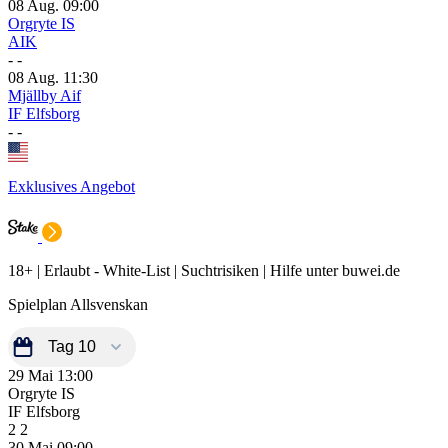
08 Aug.
09:00
Orgryte IS
AIK
-
-
08 Aug.
11:30
Mjällby Aif
IF Elfsborg
-
-
Exklusives Angebot
18+ | Erlaubt - White-List | Suchtrisiken | Hilfe unter buwei.de
Spielplan Allsvenskan
29 Mai
13:00
Orgryte IS
IF Elfsborg
2
2
30 Mai
09:00