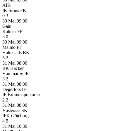
AIK
IK Sirius FK
0
3
30 Mai
09:00
Gais
Kalmar FF
3
0
30 Mai
09:00
Malmö FF
Halmstads BK
5
2
31 Mai
08:00
BK Häcken
Hammarby IF
3
2
31 Mai
08:00
Degerfors IF
IF Brommapojkarna
2
2
31 Mai
08:00
Västeraas SK
IFK Göteborg
4
5
31 Mai
10:30