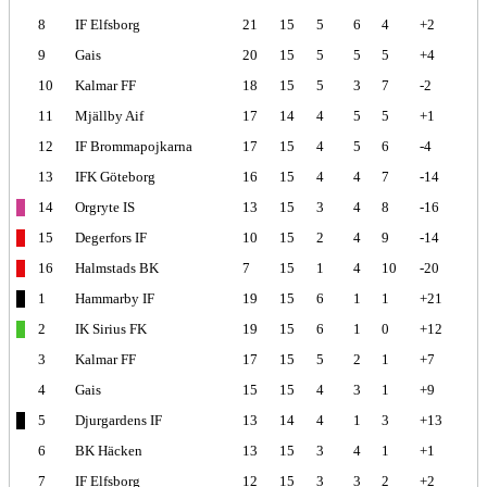
8
IF Elfsborg
21
15
5
6
4
+2
9
Gais
20
15
5
5
5
+4
10
Kalmar FF
18
15
5
3
7
-2
11
Mjällby Aif
17
14
4
5
5
+1
12
IF Brommapojkarna
17
15
4
5
6
-4
13
IFK Göteborg
16
15
4
4
7
-14
14
Orgryte IS
13
15
3
4
8
-16
15
Degerfors IF
10
15
2
4
9
-14
16
Halmstads BK
7
15
1
4
10
-20
1
Hammarby IF
19
15
6
1
1
+21
2
IK Sirius FK
19
15
6
1
0
+12
3
Kalmar FF
17
15
5
2
1
+7
4
Gais
15
15
4
3
1
+9
5
Djurgardens IF
13
14
4
1
3
+13
6
BK Häcken
13
15
3
4
1
+1
7
IF Elfsborg
12
15
3
3
2
+2