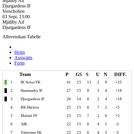
Mjällby Aif
Djurgardens IF
Verschoben
03 Sept.
13:00
Mjällby Aif
Djurgardens IF
Allsvenskan Tabelle
Allgemein
Heim
Auswärts
Form
Team
P
GS
S
U
N
DIFF.
1
IK Sirius FK
41
15
13
2
0
+25
2
Hammarby IF
27
15
8
3
4
+18
3
Djurgardens IF
26
14
8
2
4
+18
4
BK Häcken
25
15
6
7
2
+5
5
Malmö FF
23
15
7
2
6
+5
6
AIK
22
15
6
4
5
-3
7
Västeraas SK
22
15
6
4
5
-5