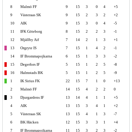
8
Malmö FF
9
15
3
0
4
+5
9
Västeraas SK
9
15
2
3
2
+2
10
AIK
9
15
3
0
4
-5
11
IFK Göteborg
8
15
2
2
3
-1
12
Mjällby Aif
7
14
2
1
3
+1
13
Orgryte IS
7
15
1
4
2
-1
14
IF Brommapojkarna
6
15
1
3
3
-2
15
Degerfors IF
5
15
1
2
5
-8
16
Halmstads BK
5
15
1
2
5
-9
1
IK Sirius FK
22
15
7
1
0
+13
2
Malmö FF
14
15
4
2
2
0
3
Djurgardens IF
13
14
4
1
1
+5
4
AIK
13
15
3
4
1
+2
5
Västeraas SK
13
15
4
1
3
-7
6
BK Häcken
12
15
3
3
1
+4
7
IF Brommapojkarna
11
15
3
2
3
-2