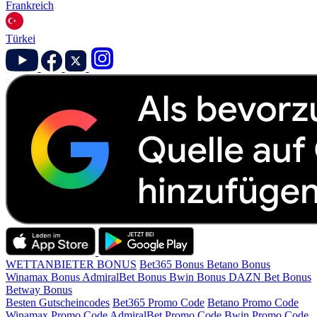
Frankreich
Türkei
WETTANBIETER BONUS
Bet365 Bonus
Betano Bonus
Winamax Bonus
AdmiralBet Bonus
Bwin Bonus
DAZN Bet Bonus
Betway Bonus
Besten Gutscheincodes
Bet365 Promo Code
Betano Promo Code
Winamax Promo Code
AdmiralBet Promo Code
Bwin Promo Code