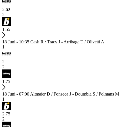
2.62
2
1.55
18 Juni - 10:35
Cash R / Tracy J - Arribage T / Olivetti A
1
2
2
1.75
18 Juni - 07:00
Altmaier D / Fonseca J - Doumbia S / Polmans M
1
2.75
2