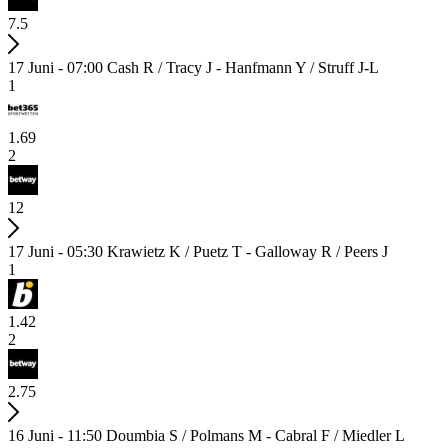
7.5
17 Juni - 07:00
Cash R / Tracy J - Hanfmann Y / Struff J-L
1
1.69
2
12
17 Juni - 05:30
Krawietz K / Puetz T - Galloway R / Peers J
1
1.42
2
2.75
16 Juni - 11:50
Doumbia S / Polmans M - Cabral F / Miedler L