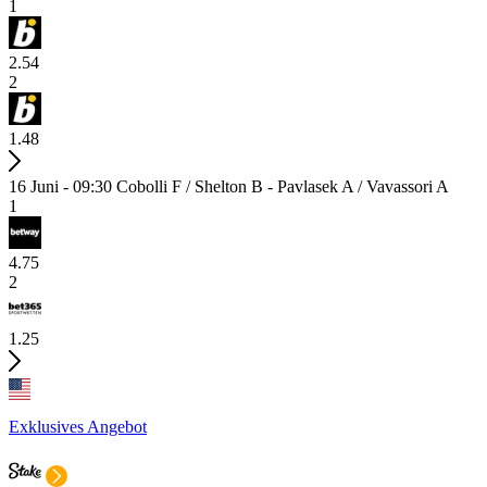
1
2.54
2
1.48
16 Juni - 09:30
Cobolli F / Shelton B - Pavlasek A / Vavassori A
1
4.75
2
1.25
Exklusives Angebot