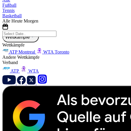
Fußball
Tennis
Basketball
Alle
Heute
Morgen
Wettkämpfe
Wettkämpfe
ATP Montreal
WTA Toronto
Andere Wettkämpfe
Verband
ATP
WTA