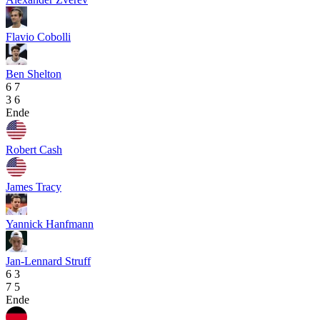
Flavio Cobolli
Ben Shelton
6
7
3
6
Ende
Robert Cash
James Tracy
Yannick Hanfmann
Jan-Lennard Struff
6
3
7
5
Ende