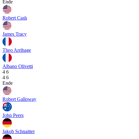
Ende
Robert Cash
James Tracy
Theo Arribage
Albano Olivetti
4
6
4
6
Ende
Robert Galloway
John Peers
Jakob Schnaitter