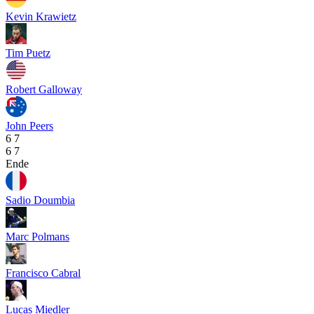
Kevin Krawietz
Tim Puetz
Robert Galloway
John Peers
6
7
6
7
Ende
Sadio Doumbia
Marc Polmans
Francisco Cabral
Lucas Miedler