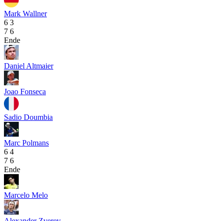
Mark Wallner
6
3
7
6
Ende
Daniel Altmaier
Joao Fonseca
Sadio Doumbia
Marc Polmans
6
4
7
6
Ende
Marcelo Melo
Alexander Zverev