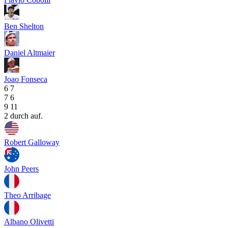
Ben Shelton
Daniel Altmaier
Joao Fonseca
6
7
7
6
9
11
2 durch auf.
Robert Galloway
John Peers
Theo Arribage
Albano Olivetti