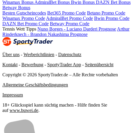
Winamax Bonus
AdmiralBet Bonus
Bwin Bonus
DAZN Bet Bonus
Betway Bonus
Besten Gutscheincodes
Bet365 Promo Code
Betano Promo Code
Winamax Promo Code
AdmiralBet Promo Code
Bwin Promo Code
DAZN Bet Promo Code
Betway Promo Code
Tennis Wett Tipps
Nuno Borges - Luciano Darderi Prognose
Arthur
Rinderknech - Brandon Nakashima Prognose
Über uns
-
Werberichtlinien
-
Datenschutz
Kontakt
-
Bewerbung
-
SportyTrader App
-
Seitenübersicht
Copyright © 2026 SportyTrader.de – Alle Rechte vorbehalten
Allgemeine Geschäftsbedingungen
Impressum
18+ Glücksspiel kann süchtig machen - Hilfe finden Sie
auf
www.buwei.de
.