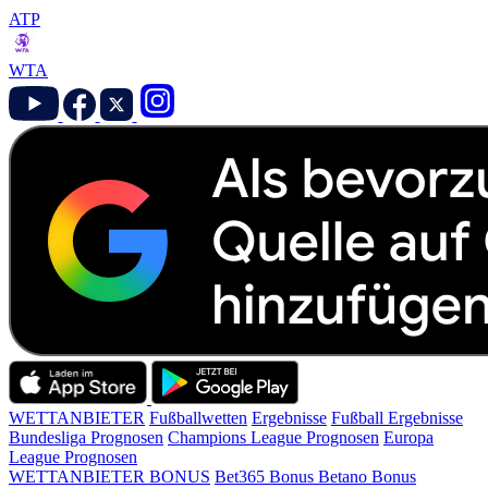
ATP
WTA
WETTANBIETER
Fußballwetten
Ergebnisse
Fußball Ergebnisse
Bundesliga Prognosen
Champions League Prognosen
Europa
League Prognosen
WETTANBIETER BONUS
Bet365 Bonus
Betano Bonus