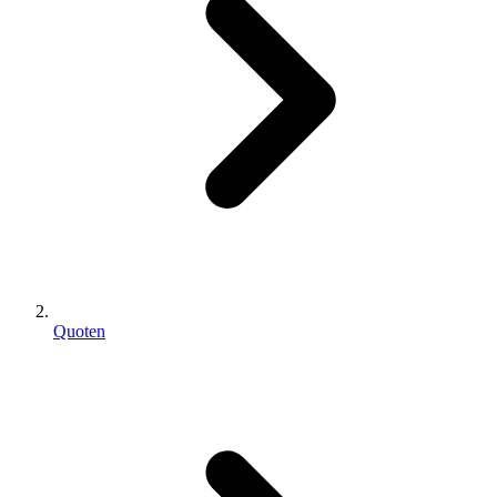
Quoten