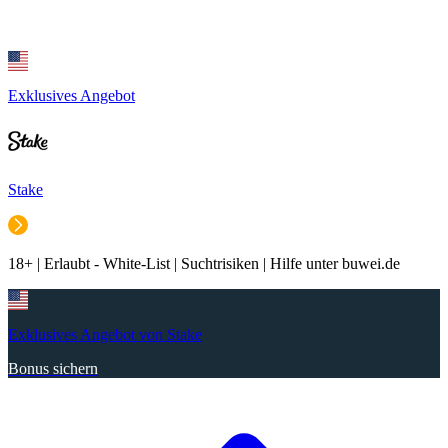
Exklusives Angebot
Stake
18+ | Erlaubt - White-List | Suchtrisiken | Hilfe unter buwei.de
Exklusives Angebot von Stake
Bonus sichern