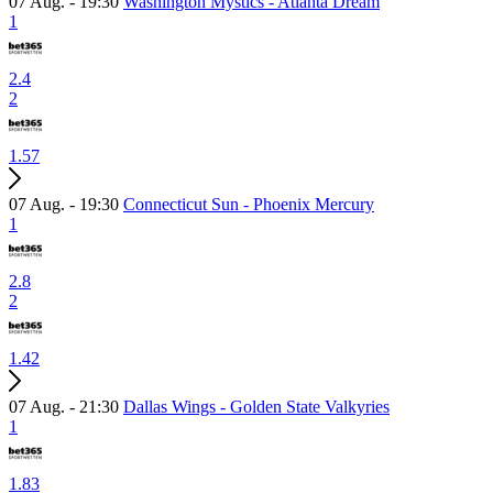
07 Aug. - 19:30
Washington Mystics - Atlanta Dream
1
2.4
2
1.57
07 Aug. - 19:30
Connecticut Sun - Phoenix Mercury
1
2.8
2
1.42
07 Aug. - 21:30
Dallas Wings - Golden State Valkyries
1
1.83