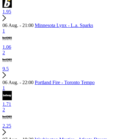
1.95
06 Aug. - 21:00
Minnesota Lynx - L.a. Sparks
1
1.06
2
9.5
06 Aug. - 22:00
Portland Fire - Toronto Tempo
1
1.71
2
2.25