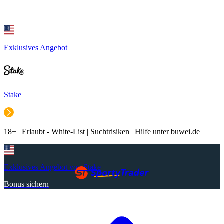
Exklusives Angebot
Stake
18+ | Erlaubt - White-List | Suchtrisiken | Hilfe unter buwei.de
Exklusives Angebot von Stake
Bonus sichern