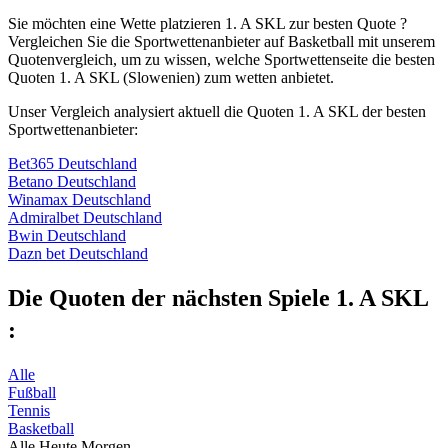
Sie möchten eine Wette platzieren 1. A SKL zur besten Quote ?
Vergleichen Sie die Sportwettenanbieter auf Basketball mit unserem
Quotenvergleich, um zu wissen, welche Sportwettenseite die besten
Quoten 1. A SKL (Slowenien) zum wetten anbietet.
Unser Vergleich analysiert aktuell die Quoten 1. A SKL der besten
Sportwettenanbieter:
Bet365 Deutschland
Betano Deutschland
Winamax Deutschland
Admiralbet Deutschland
Bwin Deutschland
Dazn bet Deutschland
Die Quoten der nächsten Spiele 1. A SKL
:
Alle
Fußball
Tennis
Basketball
Alle
Heute
Morgen