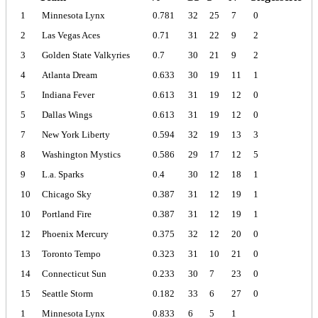
1
Minnesota Lynx
0.781
32
25
7
0
2
Las Vegas Aces
0.71
31
22
9
2
3
Golden State Valkyries
0.7
30
21
9
2
4
Atlanta Dream
0.633
30
19
11
1
5
Indiana Fever
0.613
31
19
12
0
5
Dallas Wings
0.613
31
19
12
0
7
New York Liberty
0.594
32
19
13
3
8
Washington Mystics
0.586
29
17
12
5
9
L.a. Sparks
0.4
30
12
18
1
10
Chicago Sky
0.387
31
12
19
1
10
Portland Fire
0.387
31
12
19
1
12
Phoenix Mercury
0.375
32
12
20
0
13
Toronto Tempo
0.323
31
10
21
0
14
Connecticut Sun
0.233
30
7
23
0
15
Seattle Storm
0.182
33
6
27
0
1
Minnesota Lynx
0.833
6
5
1