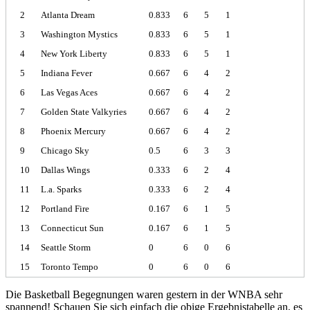
2
Atlanta Dream
0.833
6
5
1
3
Washington Mystics
0.833
6
5
1
4
New York Liberty
0.833
6
5
1
5
Indiana Fever
0.667
6
4
2
6
Las Vegas Aces
0.667
6
4
2
7
Golden State Valkyries
0.667
6
4
2
8
Phoenix Mercury
0.667
6
4
2
9
Chicago Sky
0.5
6
3
3
10
Dallas Wings
0.333
6
2
4
11
L.a. Sparks
0.333
6
2
4
12
Portland Fire
0.167
6
1
5
13
Connecticut Sun
0.167
6
1
5
14
Seattle Storm
0
6
0
6
15
Toronto Tempo
0
6
0
6
Die Basketball Begegnungen waren gestern in der WNBA sehr
spannend! Schauen Sie sich einfach die obige Ergebnistabelle an, es