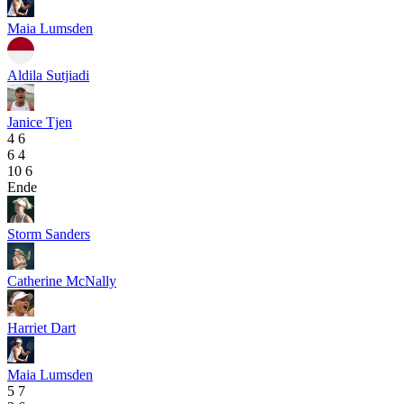
Maia Lumsden
Aldila Sutjiadi
Janice Tjen
4
6
6
4
10
6
Ende
Storm Sanders
Catherine McNally
Harriet Dart
Maia Lumsden
5
7