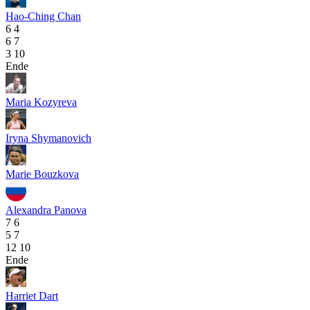
Hao-Ching Chan
6
4
6
7
3
10
Ende
Maria Kozyreva
Iryna Shymanovich
Marie Bouzkova
Alexandra Panova
7
6
5
7
12
10
Ende
Harriet Dart