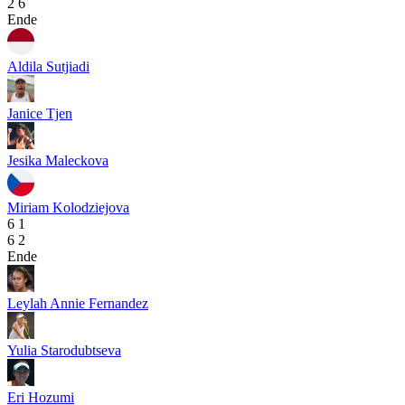
2
6
Ende
Aldila Sutjiadi
Janice Tjen
Jesika Maleckova
Miriam Kolodziejova
6
1
6
2
Ende
Leylah Annie Fernandez
Yulia Starodubtseva
Eri Hozumi