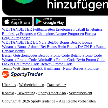
WETTANBIETER
Fußballwetten
Ergebnisse
Fußball Ergebnisse
Bundesliga Prognosen
Champions League Prognosen
Europa
League Prognosen
WETTANBIETER BONUS
Bet365 Bonus
Betano Bonus
Winamax Bonus
AdmiralBet Bonus
Bwin Bonus
DAZN Bet Bonus
Betway Bonus
Besten Gutscheincodes
Bet365 Promo Code
Betano Promo Code
Winamax Promo Code
AdmiralBet Promo Code
Bwin Promo Code
DAZN Bet Promo Code
Betway Promo Code
Tennis Wett Tipps
Yannick Hanfmann - Nuno Borges Prognose
Über uns
-
Werberichtlinien
-
Datenschutz
Kontakt
-
Bewerbung
-
SportyTrader App
-
Seitenübersicht
Copyright © 2026 SportyTrader.de – Alle Rechte vorbehalten