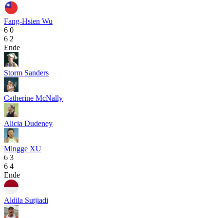
Fang-Hsien Wu
6
0
6
2
Ende
Storm Sanders
Catherine McNally
Alicia Dudeney
Mingge XU
6
3
6
4
Ende
Aldila Sutjiadi