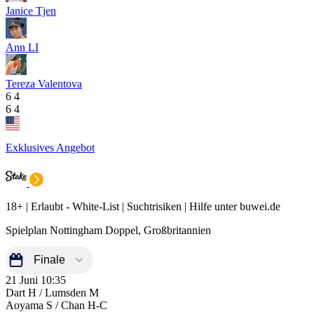
Janice Tjen
Ann LI
Tereza Valentova
6
4
6
4
Exklusives Angebot
18+ | Erlaubt - White-List | Suchtrisiken | Hilfe unter buwei.de
Spielplan Nottingham Doppel, Großbritannien
21 Juni
10:35
Dart H / Lumsden M
Aoyama S / Chan H-C