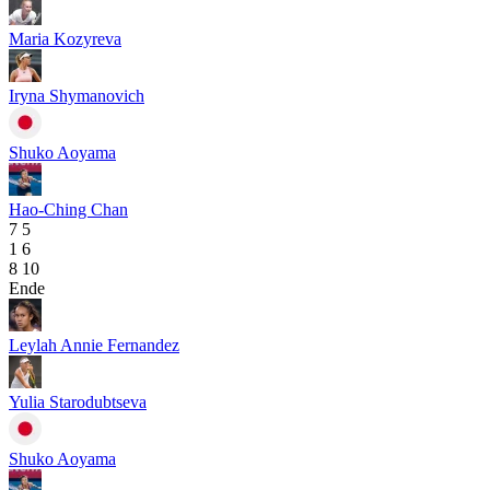
Maria Kozyreva
Iryna Shymanovich
Shuko Aoyama
Hao-Ching Chan
7
5
1
6
8
10
Ende
Leylah Annie Fernandez
Yulia Starodubtseva
Shuko Aoyama