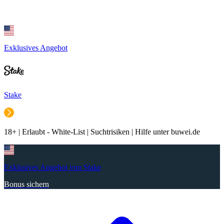
Exklusives Angebot
Stake
18+ | Erlaubt - White-List | Suchtrisiken | Hilfe unter buwei.de
Exklusives Angebot von Stake
Bonus sichern