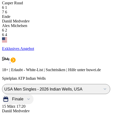
Casper Ruud
6
1
7
6
Ende
Daniil Medvedev
Alex Michelsen
6
2
6
4
Exklusives Angebot
18+ | Erlaubt - White-List | Suchtrisiken | Hilfe unter buwei.de
Spielplan ATP Indian Wells
15 März
17:20
Daniil Medvedev