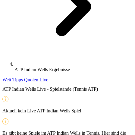
ATP Indian Wells Ergebnisse
Wett Tipps
Quoten
Live
ATP Indian Wells Live - Spielstände (Tennis ATP)
Aktuell kein Live ATP Indian Wells Spiel
Es gibt keine Spiele im ATP Indian Wells in Tennis. Hier sind die