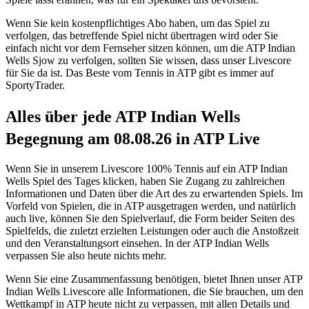
Wenn Sie kein kostenpflichtiges Abo haben, um das Spiel zu
verfolgen, das betreffende Spiel nicht übertragen wird oder Sie
einfach nicht vor dem Fernseher sitzen können, um die ATP Indian
Wells Sjow zu verfolgen, sollten Sie wissen, dass unser Livescore
für Sie da ist. Das Beste vom Tennis in ATP gibt es immer auf
SportyTrader.
Alles über jede ATP Indian Wells
Begegnung am 08.08.26 in ATP Live
Wenn Sie in unserem Livescore 100% Tennis auf ein ATP Indian
Wells Spiel des Tages klicken, haben Sie Zugang zu zahlreichen
Informationen und Daten über die Art des zu erwartenden Spiels. Im
Vorfeld von Spielen, die in ATP ausgetragen werden, und natürlich
auch live, können Sie den Spielverlauf, die Form beider Seiten des
Spielfelds, die zuletzt erzielten Leistungen oder auch die Anstoßzeit
und den Veranstaltungsort einsehen. In der ATP Indian Wells
verpassen Sie also heute nichts mehr.
Wenn Sie eine Zusammenfassung benötigen, bietet Ihnen unser ATP
Indian Wells Livescore alle Informationen, die Sie brauchen, um den
Wettkampf in ATP heute nicht zu verpassen, mit allen Details und