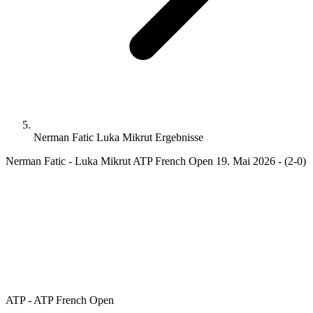
Nerman Fatic Luka Mikrut Ergebnisse
Nerman Fatic - Luka Mikrut ATP French Open 19. Mai 2026 - (2-0)
ATP - ATP French Open