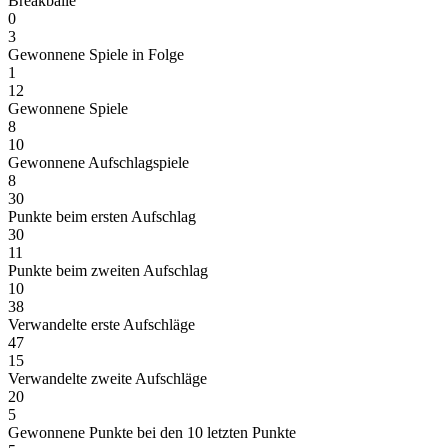
Breakbälle
0
3
Gewonnene Spiele in Folge
1
12
Gewonnene Spiele
8
10
Gewonnene Aufschlagspiele
8
30
Punkte beim ersten Aufschlag
30
11
Punkte beim zweiten Aufschlag
10
38
Verwandelte erste Aufschläge
47
15
Verwandelte zweite Aufschläge
20
5
Gewonnene Punkte bei den 10 letzten Punkte