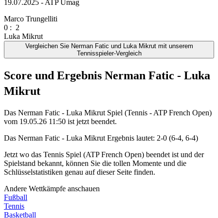
19.07.2025 - ATP Umag
Marco Trungelliti
0
:
2
Luka Mikrut
Vergleichen Sie Nerman Fatic und Luka Mikrut mit unserem
Tennisspieler-Vergleich
Score und Ergebnis Nerman Fatic - Luka
Mikrut
Das Nerman Fatic - Luka Mikrut Spiel (Tennis - ATP French Open)
vom 19.05.26 11:50 ist jetzt beendet.
Das Nerman Fatic - Luka Mikrut Ergebnis lautet: 2-0 (6-4, 6-4)
Jetzt wo das Tennis Spiel (ATP French Open) beendet ist und der
Spielstand bekannt, können Sie die tollen Momente und die
Schlüsselstatistiken genau auf dieser Seite finden.
Andere Wettkämpfe anschauen
Fußball
Tennis
Basketball