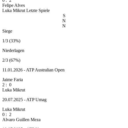
0
:
2
Felipe Alves
Luka Mikrut
Letzte Spiele
S
N
N
Siege
1/3 (33%)
Niederlagen
2/3 (67%)
11.01.2026 - ATP Australian Open
Jaime Faria
2
:
0
Luka Mikrut
20.07.2025 - ATP Umag
Luka Mikrut
0
:
2
Alvaro Guillen Meza