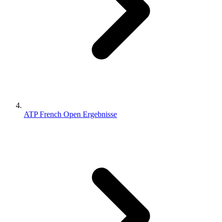
ATP French Open Ergebnisse