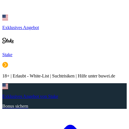
Exklusives Angebot
Stake
18+ | Erlaubt - White-List | Suchtrisiken | Hilfe unter buwei.de
Exklusives Angebot von Stake
Bonus sichern