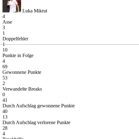
Luka Mikrut
4
Asse
3
1
Doppelfehler
1
10
Punkte in Folge
4
69
Gewonnene Punkte
53
2
Verwandelte Breaks
0
41
Durch Aufschlag gewonnene Punkte
40
13
Durch Aufschlag verlorene Punkte
28
4