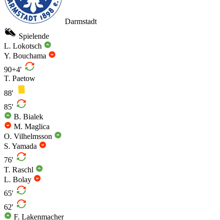
Darmstadt
Spielende
L. Lokotsch
Y. Bouchama
90+4'
T. Paetow
88'
85'
B. Bialek
M. Maglica
O. Vilhelmsson
S. Yamada
76'
T. Raschl
L. Bolay
65'
62'
F. Lakenmacher