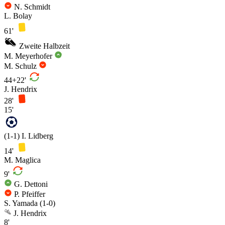
N. Schmidt
L. Bolay
61'
Zweite Halbzeit
M. Meyerhofer
M. Schulz
44+22'
J. Hendrix
28'
15'
(1-1)
I. Lidberg
14'
M. Maglica
9'
G. Dettoni
P. Pfeiffer
S. Yamada
(1-0)
J. Hendrix
8'