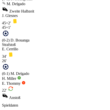
M. Delgado
Zweite Halbzeit
J. Glesnes
45+2'
45+1'
(0-2)
D. Bouanga
Strafstoß
E. Cerrillo
34'
26'
(0-1)
M. Delgado
H. Miller
E. Thommy
22'
Anstoß
Spieldaten