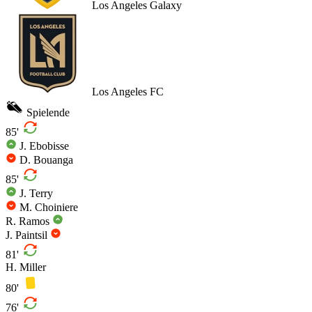
Los Angeles Galaxy
Los Angeles FC
Spielende
85'
J. Ebobisse
D. Bouanga
85'
J. Terry
M. Choiniere
R. Ramos
J. Paintsil
81'
H. Miller
80'
76'