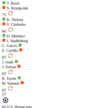
T. Boyd
S. Heung-min
75'
K. Nielsen
Y. Cheberko
66'
D. Martinez
J. Shaffelburg
C. Garces
E. Cerrillo
65'
J. Aude
J. Nelson
65'
R. Taylor
M. Yamane
65'
57'
(0-3)
S. Heung-min