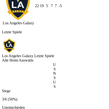
22
19
5
7
7
-5
Los Angeles Galaxy
Letzte Spiele
Los Angeles Galaxy
Letzte Spiele
Alle
Heim
Auswärts
U
S
N
S
U
S
Siege
3/6 (50%)
Unentschieden