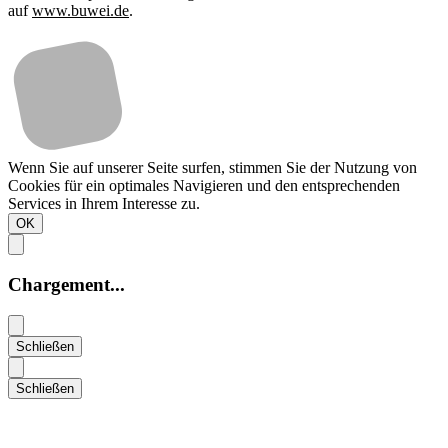
auf
www.buwei.de
.
Wenn Sie auf unserer Seite surfen, stimmen Sie der Nutzung von
Cookies für ein optimales Navigieren und den entsprechenden
Services in Ihrem Interesse zu.
OK
Chargement...
Schließen
Schließen