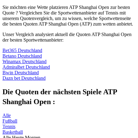
Sie möchten eine Wette platzieren ATP Shanghai Open zur besten
Quote ? Vergleichen Sie die Sportwettenanbieter auf Tennis mit
unserem Quotenvergleich, um zu wissen, welche Sportwettenseite
die besten Quoten ATP Shanghai Open (ATP) zum wetten anbietet.
Unser Vergleich analysiert aktuell die Quoten ATP Shanghai Open
der besten Sportwettenanbieter:
Bet365 Deutschland
Betano Deutschland
Winamax Deutschland
Admiralbet Deutschland
Bwin Deutschland
Dazn bet Deutschland
Die Quoten der nächsten Spiele ATP
Shanghai Open :
Alle
Fußball
Tennis
Basketball
Alle
Heute
Morgen