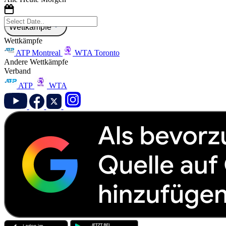
Wettkämpfe
Wettkämpfe
ATP Montreal
WTA Toronto
Andere Wettkämpfe
Verband
ATP
WTA