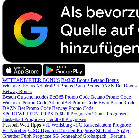
WETTANBIETER BONUS
Bet365 Bonus
Betano Bonus
Winamax Bonus
AdmiralBet Bonus
Bwin Bonus
DAZN Bet Bonus
Betway Bonus
Besten Gutscheincodes
Bet365 Promo Code
Betano Promo Code
Winamax Promo Code
AdmiralBet Promo Code
Bwin Promo Code
DAZN Bet Promo Code
Betway Promo Code
SPORTWETTEN TIPPS
Fußball Prognosen
Tennis Prognosen
Basketball Prognosen
Handball Prognosen
Fussball Wett Tipps
VfL Wolfsburg - FC Kaiserslautern Prognose
FC Nürnberg - SG Dynamo Dresden Prognose
St. Pauli - SpVgg
Greuther Fürth Prognose
SG Sonnenhof Großaspach - Fortuna