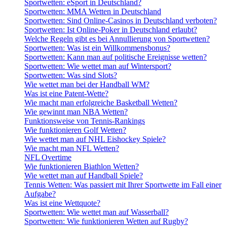
Sportwetten: eSport in Deutschland?
Sportwetten: MMA Wetten in Deutschland
Sportwetten: Sind Online-Casinos in Deutschland verboten?
Sportwetten: Ist Online-Poker in Deutschland erlaubt?
Welche Regeln gibt es bei Annullierung von Sportwetten?
Sportwetten: Was ist ein Willkommensbonus?
Sportwetten: Kann man auf politische Ereignisse wetten?
Sportwetten: Wie wettet man auf Wintersport?
Sportwetten: Was sind Slots?
Wie wettet man bei der Handball WM?
Was ist eine Patent-Wette?
Wie macht man erfolgreiche Basketball Wetten?
Wie gewinnt man NBA Wetten?
Funktionsweise von Tennis-Rankings
Wie funktionieren Golf Wetten?
Wie wettet man auf NHL Eishockey Spiele?
Wie macht man NFL Wetten?
NFL Overtime
Wie funktionieren Biathlon Wetten?
Wie wettet man auf Handball Spiele?
Tennis Wetten: Was passiert mit Ihrer Sportwette im Fall einer
Aufgabe?
Was ist eine Wettquote?
Sportwetten: Wie wettet man auf Wasserball?
Sportwetten: Wie funktionieren Wetten auf Rugby?