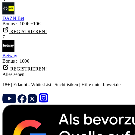
DAZN Bet
Bonus :
100€ +10€
REGISTRIEREN!
7
Betway
Bonus :
100€
REGISTRIEREN!
Alles sehen
18+ | Erlaubt - White-List | Suchtrisiken | Hilfe unter buwei.de