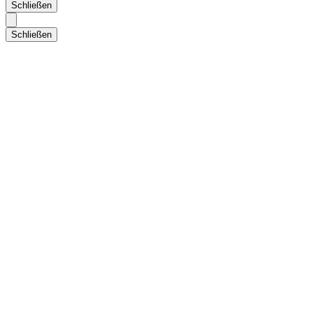
Schließen
Schließen