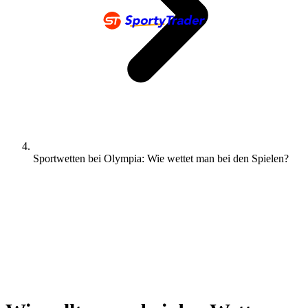
Sportwetten bei Olympia: Wie wettet man bei den Spielen?