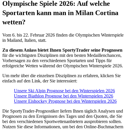
Olympische Spiele 2026: Auf welche
Sportarten kann man in Milan Cortina
wetten?
Vom 6. bis 22. Februar 2026 finden die Olympischen Winterspiele
in Mailand, Italien, statt.
Zu diesem Anlass bietet Ihnen SportyTrader seine Prognosen
für die wichtigsten Disziplinen mit den besten Medaillenchancen,
Vorhersagen zu den verschiedenen Sportarten und Tipps für
erfolgreiche Wetten während der Olympischen Winterspiele 2026.
Um mehr über die einzelnen Disziplinen zu erfahren, klicken Sie
einfach auf den Link, der Sie interessiert:
Unsere Ski Alpin Prognose bei den Winterspielen 2026
Unsere Biathlon Prognose bei den Winterspielen 2026
Unsere Eishockey Prognose bei den Winterspielen 2026
Die SportyTrader-Prognostiker liefern Ihnen täglich Analysen und
Prognosen zu den Ereignissen des Tages und den Quoten, die Sie
bei den verschiedenen Sportwettenanbietern ausprobieren sollten.
Nutzen Sie diese Informationen, um bei den Online-Buchmachern