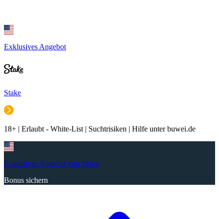
Exklusives Angebot
Stake
18+ | Erlaubt - White-List | Suchtrisiken | Hilfe unter buwei.de
Exklusives Angebot von Stake
Bonus sichern