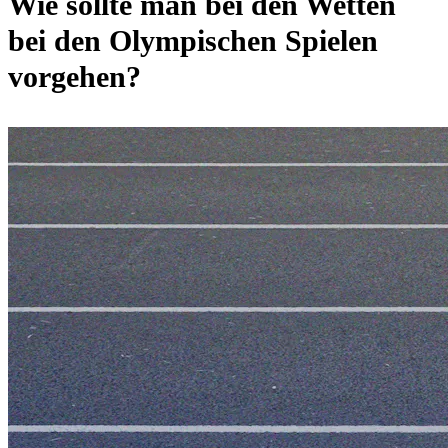
Wie sollte man bei den Wetten
bei den Olympischen Spielen
vorgehen?