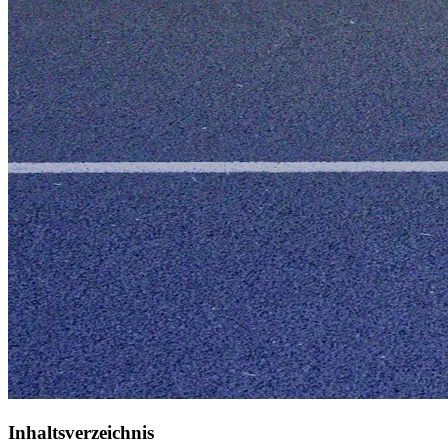
Inhaltsverzeichnis