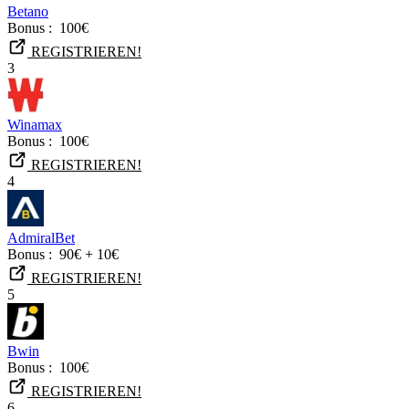
Betano
Bonus :
100€
REGISTRIEREN!
3
Winamax
Bonus :
100€
REGISTRIEREN!
4
AdmiralBet
Bonus :
90€ + 10€
REGISTRIEREN!
5
Bwin
Bonus :
100€
REGISTRIEREN!
6