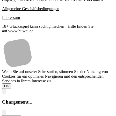
Allgemeine Geschäftsbedingungen
Impressum
18+ Glücksspiel kann süchtig machen - Hilfe finden Sie
auf
www.buwei.de
.
Wenn Sie auf unserer Seite surfen, stimmen Sie der Nutzung von
Cookies für ein optimales Navigieren und den entsprechenden
Services in Ihrem Interesse zu.
OK
Chargement...