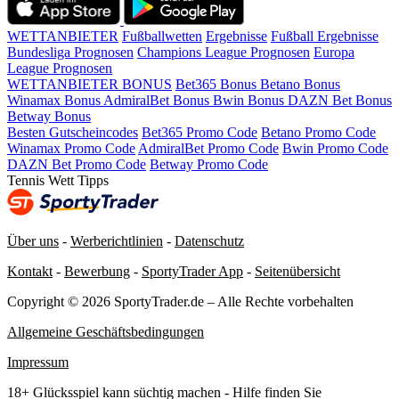
WETTANBIETER
Fußballwetten
Ergebnisse
Fußball Ergebnisse
Bundesliga Prognosen
Champions League Prognosen
Europa
League Prognosen
WETTANBIETER BONUS
Bet365 Bonus
Betano Bonus
Winamax Bonus
AdmiralBet Bonus
Bwin Bonus
DAZN Bet Bonus
Betway Bonus
Besten Gutscheincodes
Bet365 Promo Code
Betano Promo Code
Winamax Promo Code
AdmiralBet Promo Code
Bwin Promo Code
DAZN Bet Promo Code
Betway Promo Code
Tennis Wett Tipps
Über uns
-
Werberichtlinien
-
Datenschutz
Kontakt
-
Bewerbung
-
SportyTrader App
-
Seitenübersicht
Copyright © 2026 SportyTrader.de – Alle Rechte vorbehalten
Allgemeine Geschäftsbedingungen
Impressum
18+ Glücksspiel kann süchtig machen - Hilfe finden Sie