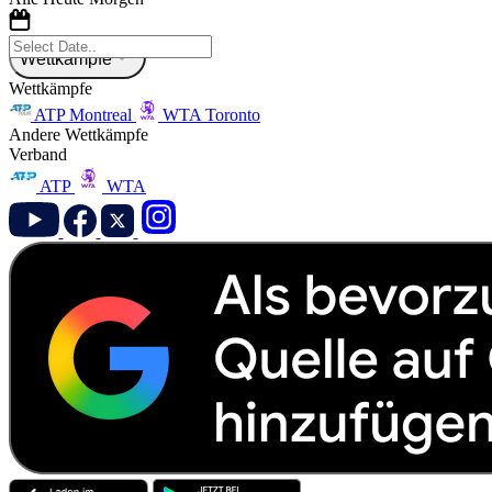
Wettkämpfe
Wettkämpfe
ATP Montreal
WTA Toronto
Andere Wettkämpfe
Verband
ATP
WTA