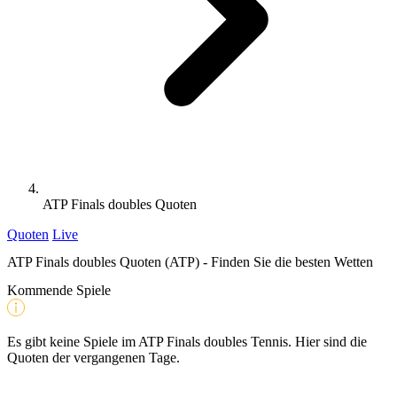
ATP Finals doubles Quoten
Quoten
Live
ATP Finals doubles Quoten (ATP) - Finden Sie die besten Wetten
Kommende Spiele
Es gibt keine Spiele im ATP Finals doubles Tennis. Hier sind die
Quoten der vergangenen Tage.