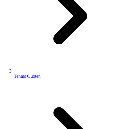
Tennis Quoten