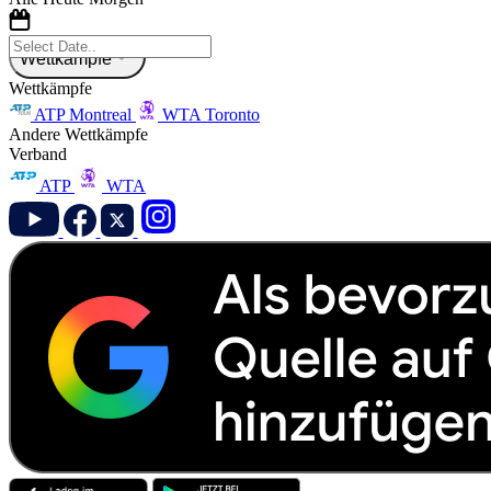
Wettkämpfe
Wettkämpfe
ATP Montreal
WTA Toronto
Andere Wettkämpfe
Verband
ATP
WTA