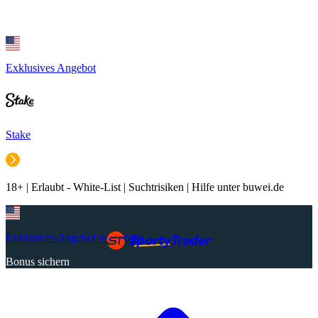
Exklusives Angebot
Stake
18+ | Erlaubt - White-List | Suchtrisiken | Hilfe unter buwei.de
Exklusives Angebot von Stake
Bonus sichern