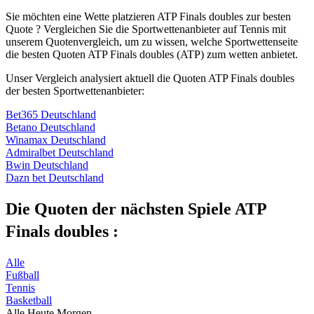
Sie möchten eine Wette platzieren ATP Finals doubles zur besten
Quote ? Vergleichen Sie die Sportwettenanbieter auf Tennis mit
unserem Quotenvergleich, um zu wissen, welche Sportwettenseite
die besten Quoten ATP Finals doubles (ATP) zum wetten anbietet.
Unser Vergleich analysiert aktuell die Quoten ATP Finals doubles
der besten Sportwettenanbieter:
Bet365 Deutschland
Betano Deutschland
Winamax Deutschland
Admiralbet Deutschland
Bwin Deutschland
Dazn bet Deutschland
Die Quoten der nächsten Spiele ATP
Finals doubles :
Alle
Fußball
Tennis
Basketball
Alle
Heute
Morgen