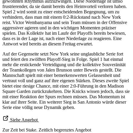
gewohnten Rhythmus aufzuzwingen. Diese Niederlage ist umso
frustrierender, da sie damit bereits den Heimvorteil verloren haben.
Spiel 2 wird somit zu einer entscheidenden Begegnung, um zu
verhindern, dass man mit einem 0:2-Rückstand nach New York
reist. Victor Wembanyama und sein Team müssen in der Offensive
aggressiver agieren und in den wichtigen Momenten präziser
spielen. Das Kollektiv hat im Laufe der Playoffs bereits bewiesen,
dass es in der Lage ist, nach einer Niederlage zu reagieren. Eine
Antwort wird bereits an diesem Freitag erwartet.
Auf der Gegenseite setzt New York seine unglaubliche Serie fort
und feiert den zwölften Playoff-Sieg in Folge. Spiel 1 hat einmal
mehr die erstickende Verteidigung und die kollektive Souveränität
der Teamkollegen von Jalen Brunson unter Beweis gestellt. Die
Mannschaft spielt mit einer bemerkenswerten Gelassenheit und
vertraut voll und ganz auf ihre eigenen Stärken. Dieses zweite Spiel
bietet eine riesige Chance, mit einer 2:0-Führung in den Madison
Square Garden zurückzukehren. Die Knicks wissen jedoch, dass sie
mit einer Reaktion der Spurs rechnen müssen. Das Momentum ist
klar auf ihrer Seite. Ein weiterer Sieg in San Antonio würde dieser
Serie eine völlig neue Dynamik geben.
Siehe Angebot
Zur Zeit bei Stake. Zeitlich begrenztes Angebot