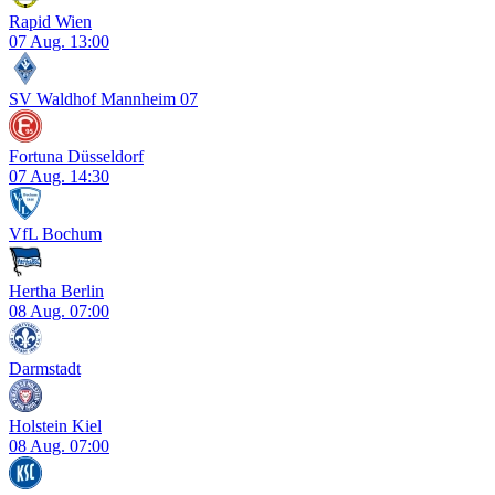
Rapid Wien
07 Aug.
13:00
SV Waldhof Mannheim 07
Fortuna Düsseldorf
07 Aug.
14:30
VfL Bochum
Hertha Berlin
08 Aug.
07:00
Darmstadt
Holstein Kiel
08 Aug.
07:00