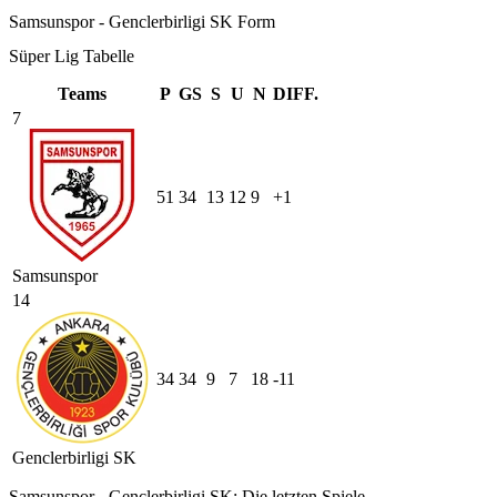
Samsunspor - Genclerbirligi SK Form
Süper Lig Tabelle
Teams
P
GS
S
U
N
DIFF.
7
51
34
13
12
9
+1
Samsunspor
14
34
34
9
7
18
-11
Genclerbirligi SK
Samsunspor - Genclerbirligi SK: Die letzten Spiele