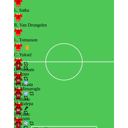
37
L. Satka
4
R. Van Drongelen
17
L. Tomasson
5
C. Yuksel
10
9
O. Ntcham
D. Popa
14
10
N. Dimata
M. Mimaroglu
21
14
C. Holse
M. Nalepa
11
88
E. Kilinc
F. Uzum
9
5