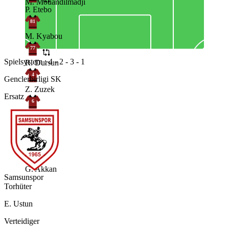
M. Mouandilmadji
P. Etebo
81
M. Kyabou
77
Spielsystem : 4 - 2 - 3 - 1
R. Dursun
4
Genclerbirligi SK
Z. Zuzek
Ersatz
6
D. Goutas
13
P. Pereira
1
G. Akkan
Samsunspor
Torhüter
E. Ustun
Verteidiger