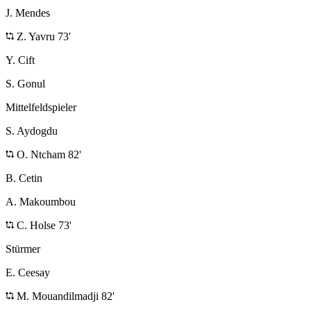
J. Mendes
Z. Yavru 73'
Y. Cift
S. Gonul
Mittelfeldspieler
S. Aydogdu
O. Ntcham 82'
B. Cetin
A. Makoumbou
C. Holse 73'
Stürmer
E. Ceesay
M. Mouandilmadji 82'