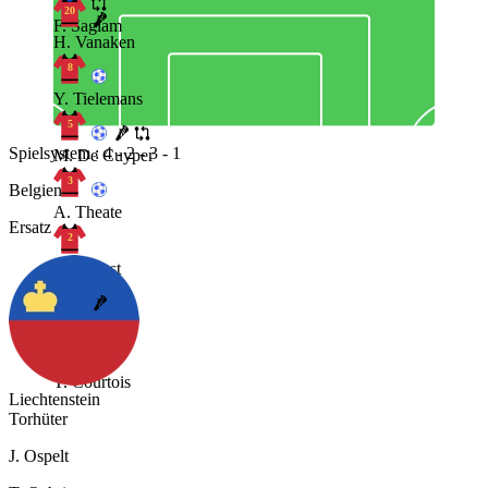
20
F. Saglam
H. Vanaken
8
Y. Tielemans
5
Spielsystem : 4 - 2 - 3 - 1
M. De Cuyper
3
Belgien
A. Theate
Ersatz
2
Z. Debast
15
T. Meunier
1
T. Courtois
Liechtenstein
Torhüter
J. Ospelt