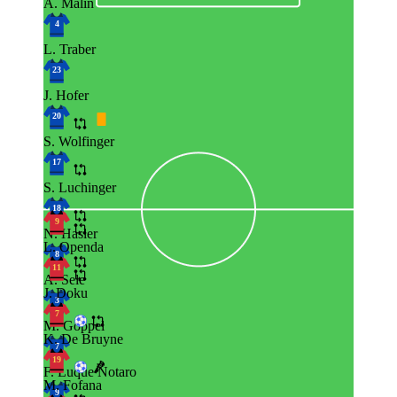
A. Malin
4
L. Traber
23
J. Hofer
20
S. Wolfinger
17
S. Luchinger
18
9
N. Hasler
L. Openda
8
11
A. Sele
J. Doku
3
7
M. Goppel
K. De Bruyne
7
19
F. Luque Notaro
M. Fofana
9