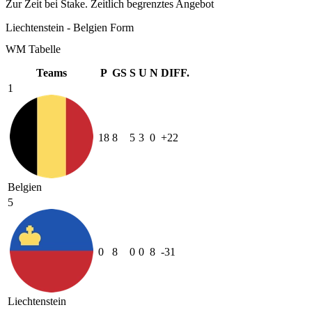
Zur Zeit bei Stake. Zeitlich begrenztes Angebot
Liechtenstein - Belgien Form
WM Tabelle
Teams
P
GS
S
U
N
DIFF.
1
18
8
5
3
0
+22
Belgien
5
0
8
0
0
8
-31
Liechtenstein