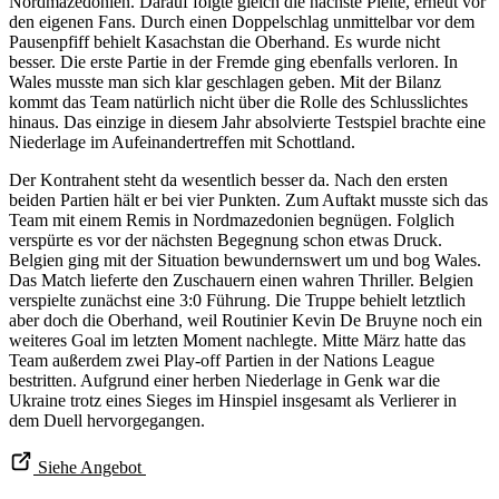
Nordmazedonien. Darauf folgte gleich die nächste Pleite, erneut vor
den eigenen Fans. Durch einen Doppelschlag unmittelbar vor dem
Pausenpfiff behielt Kasachstan die Oberhand. Es wurde nicht
besser. Die erste Partie in der Fremde ging ebenfalls verloren. In
Wales musste man sich klar geschlagen geben. Mit der Bilanz
kommt das Team natürlich nicht über die Rolle des Schlusslichtes
hinaus. Das einzige in diesem Jahr absolvierte Testspiel brachte eine
Niederlage im Aufeinandertreffen mit Schottland.
Der Kontrahent steht da wesentlich besser da. Nach den ersten
beiden Partien hält er bei vier Punkten. Zum Auftakt musste sich das
Team mit einem Remis in Nordmazedonien begnügen. Folglich
verspürte es vor der nächsten Begegnung schon etwas Druck.
Belgien ging mit der Situation bewundernswert um und bog Wales.
Das Match lieferte den Zuschauern einen wahren Thriller. Belgien
verspielte zunächst eine 3:0 Führung. Die Truppe behielt letztlich
aber doch die Oberhand, weil Routinier Kevin De Bruyne noch ein
weiteres Goal im letzten Moment nachlegte. Mitte März hatte das
Team außerdem zwei Play-off Partien in der Nations League
bestritten. Aufgrund einer herben Niederlage in Genk war die
Ukraine trotz eines Sieges im Hinspiel insgesamt als Verlierer in
dem Duell hervorgegangen.
Siehe Angebot