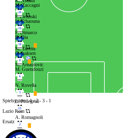
K. Asllani
M. Zaccagni
7
20
P. Zielinski
L. Tchaouna
32
19
F. Dimarco
B. Dia
99
18
M. Taremi
G. Isaksen
8
8
M. Arnautovic
M. Guendouzi
6
N. Rovella
3
Spielsystem : 4 - 2 - 3 - 1
L. Pellegrini
13
Lazio Rom
A. Romagnoli
Ersatz
2
S. Gigot