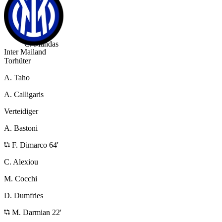
29
M. Lazzari
35
C. Mandas
Inter Mailand
Torhüter
A. Taho
A. Calligaris
Verteidiger
A. Bastoni
F. Dimarco 64'
C. Alexiou
M. Cocchi
D. Dumfries
M. Darmian 22'