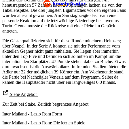
herausragenden 57 Zählern nach 26 Spieltagen lachen sie von der
Tabellenspitze. Die drei jüngsten Ligamatches vor den eigenen Fans
wurden allesamt gewonnen. Am Samstag zeigte das Team eine
passende Reaktion auf die letztwöchige Niederlage bei Juventus
Turin. Genua musste die Rückreise mit einer Pleite im Gepäck
antreten.
Die Gäste qualifizierten sich für diese Runde mit einem Heimsieg
über Neapel. In der Serie A können sie mit der Performance vom
aktuellen Gegner nicht ganz mithalten. Sie liegen aber immerhin
unter den Top Five und befinden sich so mitten im Kampf um die
internationalen Startplätze. 47 Punkte stehen dabei zu Buche. Etwas
durchwachsen ist die Auswärtsbilanz. In fremden Stadien tüteten die
Adler nur 22 der möglichen 39 Körner ein. Am Wochenende stand
die Partie bei Nachzügler Venezia auf dem Programm. Selbst da
kamen die Hauptstädter nicht über ein langweiliges 0:0 hinaus.
Siehe Angebot
Zur Zeit bei Stake. Zeitlich begrenztes Angebot
Inter Mailand - Lazio Rom Form
Inter Mailand - Lazio Rom: Die letzten Spiele