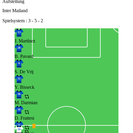
Aufstellung
Inter Mailand
Spielsystem : 3 - 5 - 2
13
J. Martínez
28
B. Pavard
6
S. De Vrij
31
Y. Bisseck
36
M. Darmian
16
D. Frattesi
21
10