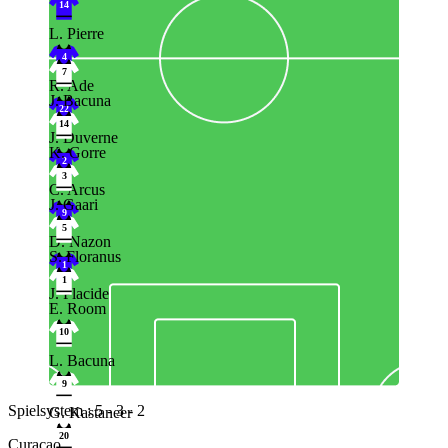
14
L. Pierre
4
7
R. Ade
J. Bacuna
22
14
J. Duverne
K. Gorre
2
3
C. Arcus
J. Gaari
9
5
D. Nazon
S. Floranus
1
1
J. Placide
E. Room
10
L. Bacuna
9
Spielsystem : 5 - 3 - 2
G. Kastaneer
20
Curacao