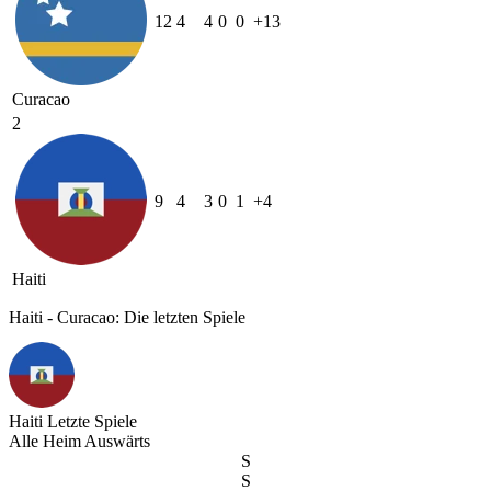
12
4
4
0
0
+13
Curacao
2
9
4
3
0
1
+4
Haiti
Haiti - Curacao: Die letzten Spiele
Haiti
Letzte Spiele
Alle
Heim
Auswärts
S
S