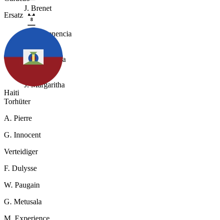
J. Brenet
Ersatz
8
L. Comenencia
4
R. Van Eijma
16
J. Margaritha
Haiti
Torhüter
A. Pierre
G. Innocent
Verteidiger
F. Dulysse
W. Paugain
G. Metusala
M. Experience