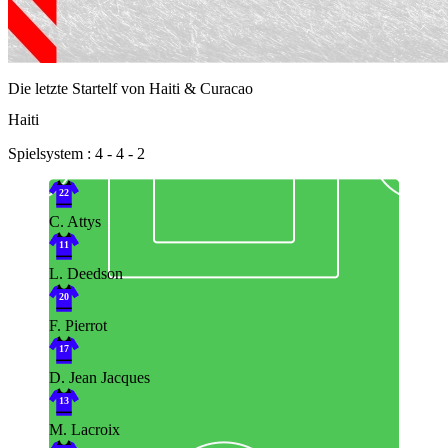
Die letzte Startelf von Haiti & Curacao
Haiti
Spielsystem : 4 - 4 - 2
22
C. Attys
11
L. Deedson
20
F. Pierrot
17
D. Jean Jacques
13
M. Lacroix