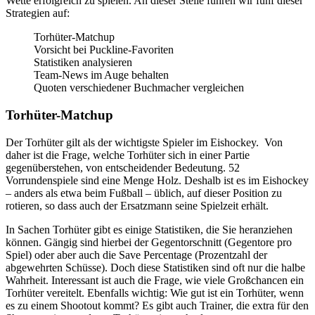
Wette erfolgreich zu spielen. An dieser Stelle führen wir fünf dieser
Strategien auf:
Torhüter-Matchup
Vorsicht bei Puckline-Favoriten
Statistiken analysieren
Team-News im Auge behalten
Quoten verschiedener Buchmacher vergleichen
Torhüter-Matchup
Der Torhüter gilt als der wichtigste Spieler im Eishockey. Von
daher ist die Frage, welche Torhüter sich in einer Partie
gegenüberstehen, von entscheidender Bedeutung. 52
Vorrundenspiele sind eine Menge Holz. Deshalb ist es im Eishockey
– anders als etwa beim Fußball – üblich, auf dieser Position zu
rotieren, so dass auch der Ersatzmann seine Spielzeit erhält.
In Sachen Torhüter gibt es einige Statistiken, die Sie heranziehen
können. Gängig sind hierbei der Gegentorschnitt (Gegentore pro
Spiel) oder aber auch die Save Percentage (Prozentzahl der
abgewehrten Schüsse). Doch diese Statistiken sind oft nur die halbe
Wahrheit. Interessant ist auch die Frage, wie viele Großchancen ein
Torhüter vereitelt. Ebenfalls wichtig: Wie gut ist ein Torhüter, wenn
es zu einem Shootout kommt? Es gibt auch Trainer, die extra für den