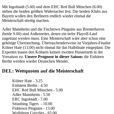
Mit Ingolstadt (5.60) und dem EHC Red Bull München (6.00)
stehen die beiden größten Widersacher fest. Die beiden Klubs aus
Bayern wollen den Berlinern endlich wieder einmal die
Meisterschaft streitig machen.
Adler Mannheim und die Fischtown Pinguins aus Bremerhaven
(beide 9.00) sind Außenseiter, denen ein tiefer Playoff-Lauf
zugetraut werden muss. Eine Meisterschaft wäre aber schon eine
gehörige Überraschung. Überraschenderweise ist Vorjahres-Finalist
Kölner Haie (13.00) nicht einmal für das Halbfinale eingeplant. Die
Experten trauen den Kölnern keinen zweiten Husarenritt in der
Vorsaison zu.
Unsere Prognose in dieser Saison:
die Eisbären
Berlin werden wieder Deutschen Meister.
DEL: Wettquoten auf die Meisterschaft
Kölner Haie - 3.25
Eisbären Berlin - 4.50
EHC Red Bull München - 5.00
Adler Mannheim - 5.50
ERC Ingolstadt - 7.00
Straubing Tigers - 10.00
Fishtown Pinguins - 13.00
Wolfsburg Grizzlies - 65.00