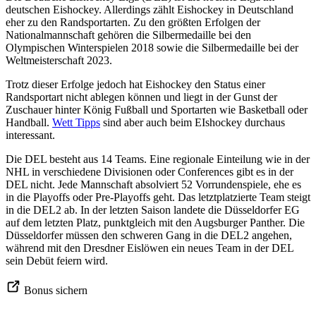
deutschen Eishockey. Allerdings zählt Eishockey in Deutschland
eher zu den Randsportarten. Zu den größten Erfolgen der
Nationalmannschaft gehören die Silbermedaille bei den
Olympischen Winterspielen 2018 sowie die Silbermedaille bei der
Weltmeisterschaft 2023.
Trotz dieser Erfolge jedoch hat Eishockey den Status einer
Randsportart nicht ablegen können und liegt in der Gunst der
Zuschauer hinter König Fußball und Sportarten wie Basketball oder
Handball.
Wett Tipps
sind aber auch beim EIshockey durchaus
interessant.
Die DEL besteht aus 14 Teams. Eine regionale Einteilung wie in der
NHL in verschiedene Divisionen oder Conferences gibt es in der
DEL nicht. Jede Mannschaft absolviert 52 Vorrundenspiele, ehe es
in die Playoffs oder Pre-Playoffs geht. Das letztplatzierte Team steigt
in die DEL2 ab. In der letzten Saison landete die Düsseldorfer EG
auf dem letzten Platz, punktgleich mit den Augsburger Panther. Die
Düsseldorfer müssen den schweren Gang in die DEL2 angehen,
während mit den Dresdner Eislöwen ein neues Team in der DEL
sein Debüt feiern wird.
Bonus sichern