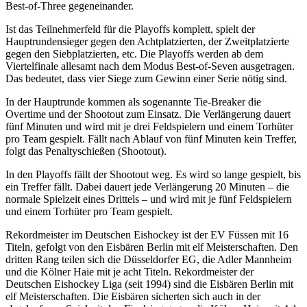
Best-of-Three gegeneinander.
Ist das Teilnehmerfeld für die Playoffs komplett, spielt der
Hauptrundensieger gegen den Achtplatzierten, der Zweitplatzierte
gegen den Siebplatzierten, etc. Die Playoffs werden ab dem
Viertelfinale allesamt nach dem Modus Best-of-Seven ausgetragen.
Das bedeutet, dass vier Siege zum Gewinn einer Serie nötig sind.
In der Hauptrunde kommen als sogenannte Tie-Breaker die
Overtime und der Shootout zum Einsatz. Die Verlängerung dauert
fünf Minuten und wird mit je drei Feldspielern und einem Torhüter
pro Team gespielt. Fällt nach Ablauf von fünf Minuten kein Treffer,
folgt das Penaltyschießen (Shootout).
In den Playoffs fällt der Shootout weg. Es wird so lange gespielt, bis
ein Treffer fällt. Dabei dauert jede Verlängerung 20 Minuten – die
normale Spielzeit eines Drittels – und wird mit je fünf Feldspielern
und einem Torhüter pro Team gespielt.
Rekordmeister im Deutschen Eishockey ist der EV Füssen mit 16
Titeln, gefolgt von den Eisbären Berlin mit elf Meisterschaften. Den
dritten Rang teilen sich die Düsseldorfer EG, die Adler Mannheim
und die Kölner Haie mit je acht Titeln. Rekordmeister der
Deutschen Eishockey Liga (seit 1994) sind die Eisbären Berlin mit
elf Meisterschaften. Die Eisbären sicherten sich auch in der