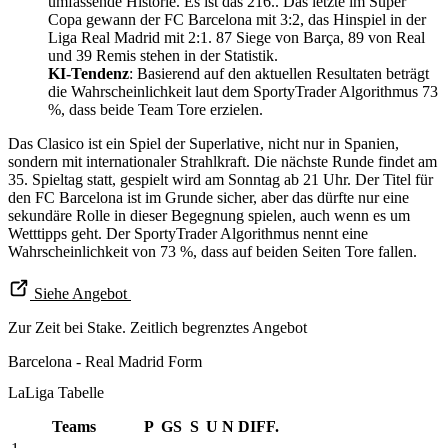
umfassende Historie. Es ist das 216.. Das letzte im Super
Copa gewann der FC Barcelona mit 3:2, das Hinspiel in der
Liga Real Madrid mit 2:1. 87 Siege von Barça, 89 von Real
und 39 Remis stehen in der Statistik.
KI-Tendenz
: Basierend auf den aktuellen Resultaten beträgt
die Wahrscheinlichkeit laut dem SportyTrader Algorithmus 73
%, dass beide Team Tore erzielen.
Das Clasico ist ein Spiel der Superlative, nicht nur in Spanien,
sondern mit internationaler Strahlkraft. Die nächste Runde findet am
35. Spieltag statt, gespielt wird am Sonntag ab 21 Uhr. Der Titel für
den FC Barcelona ist im Grunde sicher, aber das dürfte nur eine
sekundäre Rolle in dieser Begegnung spielen, auch wenn es um
Wetttipps geht. Der SportyTrader Algorithmus nennt eine
Wahrscheinlichkeit von 73 %, dass auf beiden Seiten Tore fallen.
Siehe Angebot
Zur Zeit bei Stake. Zeitlich begrenztes Angebot
Barcelona - Real Madrid Form
LaLiga Tabelle
Teams
P
GS
S
U
N
DIFF.