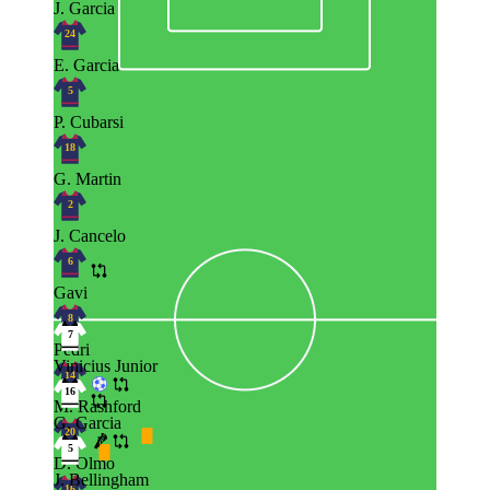
J. Garcia
24
E. Garcia
5
P. Cubarsi
18
G. Martin
2
J. Cancelo
6
Gavi
8
7
Pedri
Vinicius Junior
14
16
M. Rashford
G. Garcia
20
5
D. Olmo
J. Bellingham
16