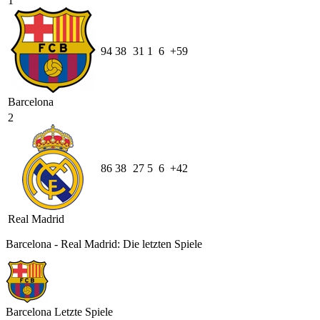
1
94
38
31
1
6
+59
Barcelona
2
86
38
27
5
6
+42
Real Madrid
Barcelona - Real Madrid: Die letzten Spiele
Barcelona
Letzte Spiele