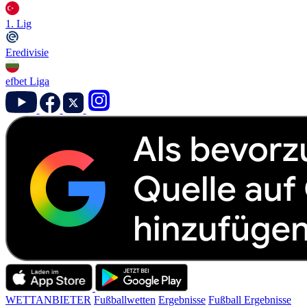
1. Lig
Eredivisie
efbet Liga
WETTANBIETER
Fußballwetten
Ergebnisse
Fußball Ergebnisse