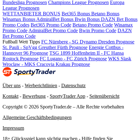
Bundesliga Prognosen
Champions League Prognosen
Europa
League Prognosen
WETTANBIETER BONUS
Bet365 Bonus
Betano Bonus
Winamax Bonus
AdmiralBet Bonus
Bwin Bonus
DAZN Bet Bonus
Promo Codes
Bet365 Promo Code
Betano Promo Code
Winamax
Promo Code
AdmiralBet Promo Code
Bwin Promo Code
DAZN
Bet Promo Code
Fußball Wett Tipps
FC Nürnberg - SG Dynamo Dresden Prognose
St. Pauli - SpVgg Greuther Fürth Prognose
Energie Cottbus -
Hannover 96 Prognose
TSG 1899 Hoffenheim II - FC Hansa
Rostock Prognose
FC Lugano - FC Zürich Prognose
WKS Slask
Wroclaw - MKS Cracovia Krakau Prognose
Über uns
-
Werberichtlinien
-
Datenschutz
Kontakt
-
Bewerbung
-
SportyTrader App
-
Seitenübersicht
Copyright © 2026 SportyTrader.de – Alle Rechte vorbehalten
Allgemeine Geschäftsbedingungen
Impressum
18+ Glücksspiel kann süchtig machen - Hilfe finden Sie