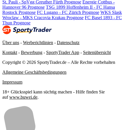
St. Pauli - SpVgg Greuther Fürth Prognose
Energie Cottbus -
Hannover 96 Prognose
TSG 1899 Hoffenheim II - FC Hansa
Rostock Prognose
FC Lugano - FC Zürich Prognose
WKS Slask
Wroclaw - MKS Cracovia Krakau Prognose
FC Basel 1893 - FC
Thun Prognose
Über uns
-
Werberichtlinien
-
Datenschutz
Kontakt
-
Bewerbung
-
SportyTrader App
-
Seitenübersicht
Copyright © 2026 SportyTrader.de – Alle Rechte vorbehalten
Allgemeine Geschäftsbedingungen
Impressum
18+ Glücksspiel kann süchtig machen - Hilfe finden Sie
auf
www.buwei.de
.