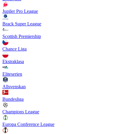
Jupiler Pro League
Brack Super League
Scottish Premiership
Chance Liga
Ekstraklasa
Eliteserien
Allsvenskan
Bundesliga
Champions League
Europa Conference League